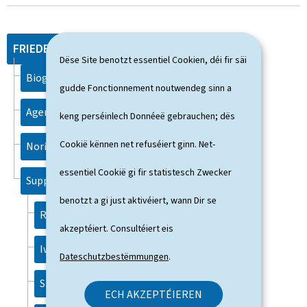
FRIEDEN Luc
Dëse Site benotzt essentiel Cookien, déi fir säi
Biographie
gudde Fonctionnement noutwendeg sinn a
Agenda
keng perséinlech Donnéeë gebrauchen; dës
Cookië kënnen net refuséiert ginn. Net-
Noriichten
essentiel Cookië gi fir statistesch Zwecker
Support
benotzt a gi just aktivéiert, wann Dir se
Rechtlech Aspekter
akzeptéiert. Consultéiert eis
Iwwert dës Websäit
Dateschutzbestëmmungen
.
Sich
ECH AKZEPTÉIEREN