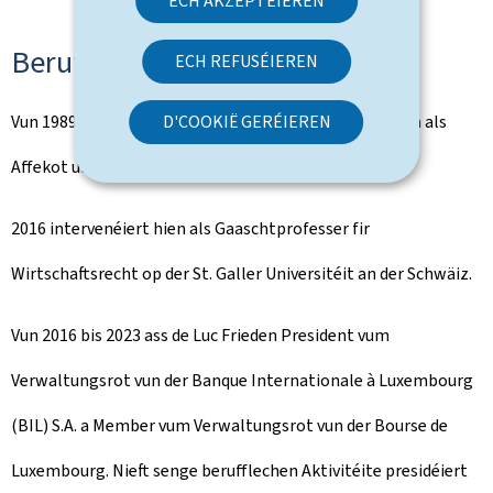
ECH AKZEPTÉIEREN
Beruffstätegkeet
ECH REFUSÉIEREN
Vun 1989 bis 1998 a vun 2016 bis 2023 ass de Luc Frieden als
D'COOKIË GERÉIEREN
Affekot um Barreau zu Lëtzebuerg agedroen.
2016 intervenéiert hien als Gaaschtprofesser fir
Wirtschaftsrecht op der St. Galler Universitéit an der Schwäiz.
Vun 2016 bis 2023 ass de Luc Frieden President vum
Verwaltungsrot vun der Banque Internationale à Luxembourg
(BIL) S.A. a Member vum Verwaltungsrot vun der Bourse de
Luxembourg. Nieft senge berufflechen Aktivitéite presidéiert