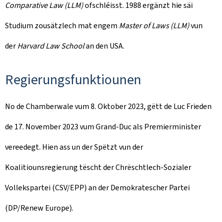
Comparative Law (LLM)
ofschléisst. 1988 ergänzt hie säi
Studium zousätzlech mat engem
Master of Laws
(LLM)
vun
der
Harvard Law School
an den USA.
Regierungsfunktiounen
No de Chamberwale vum 8. Oktober 2023, gëtt de Luc Frieden
de 17. November 2023 vum Grand-Duc als Premierminister
vereedegt. Hien ass un der Spëtzt vun der
Koalitiounsregierung tëscht der Chrëschtlech-Sozialer
Vollekspartei (CSV/EPP) an der Demokratescher Partei
(DP/Renew Europe).