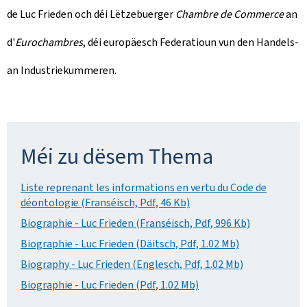
de Luc Frieden och déi Lëtzebuerger
Chambre de Commerce
an
d'
Eurochambres
, déi europäesch Federatioun vun den Handels-
an Industriekummeren.
Méi zu dësem Thema
Liste reprenant les informations en vertu du Code de
déontologie (Franséisch, Pdf, 46 Kb)
Biographie - Luc Frieden (Franséisch, Pdf, 996 Kb)
Biographie - Luc Frieden (Däitsch, Pdf, 1.02 Mb)
Biography - Luc Frieden (Englesch, Pdf, 1.02 Mb)
Biographie - Luc Frieden (Pdf, 1.02 Mb)