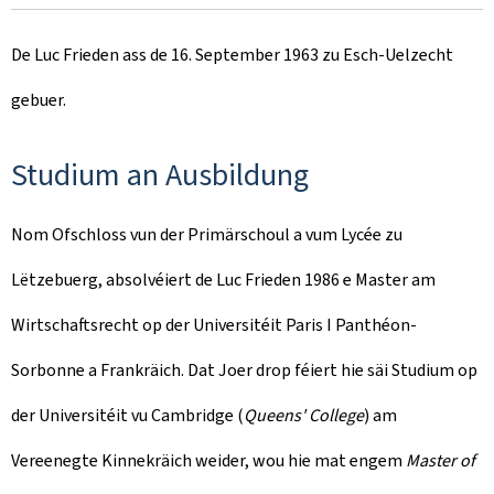
De Luc Frieden ass de 16. September 1963 zu Esch-Uelzecht
gebuer.
Studium an Ausbildung
Nom Ofschloss vun der Primärschoul a vum Lycée zu
Lëtzebuerg, absolvéiert de Luc Frieden 1986 e Master am
Wirtschaftsrecht op der Universitéit Paris I Panthéon-
Sorbonne a Frankräich. Dat Joer drop féiert hie säi Studium op
der Universitéit vu Cambridge (
Queens' College
) am
Vereenegte Kinnekräich weider, wou hie mat engem
Master of