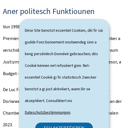
Aner politesch Funktiounen
Vun 1998 bis 2013 ass de Luc Frieden ënnert dem
Dëse Site benotzt essentiel Cookien, déi fir säi
Premierminister Jean-Claude Juncker Regierungsmember a
gudde Fonctionnement noutwendeg sinn a
verschiddene Regierungen. En iwwerhëlt d'Funktioune vum
keng perséinlech Donnéeë gebrauchen; dës
Justizminister, Verdeedegungsminister, Minister fir Tresor, a
Cookië kënnen net refuséiert ginn. Net-
Budget- a Finanzminister.
essentiel Cookië gi fir statistesch Zwecker
benotzt a gi just aktivéiert, wann Dir se
De Luc Frieden ass säit 1994 Member vun der CSV (EPP).
akzeptéiert. Consultéiert eis
Doriwwer eraus ass hie vun 1994 bis 1998 Deputéierten an der
Dateschutzbestëmmungen
.
Chamber a Spëtzekandidat vun der CSV fir d'Chamberwalen
2023.