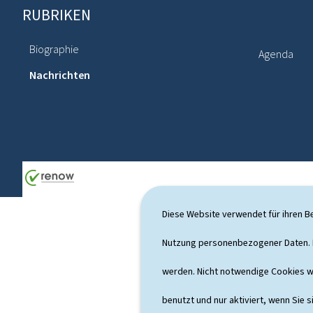
RUBRIKEN
F
o
Biographie
Agenda
o
Nachrichten
t
e
r
Diese Website verwendet für ihren B
Nutzung personenbezogener Daten. D
werden. Nicht notwendige Cookies w
benutzt und nur aktiviert, wenn Sie s