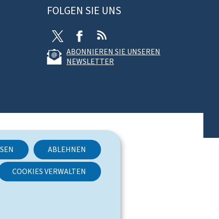
FOLGEN SIE UNS
T
F
R
w
a
S
ABONNIEREN SIE UNSEREN
i
c
S
NEWSLETTER
t
e
t
b
e
o
r
o
k
SSEN
ABLEHNEN
COOKIES VERWALTEN