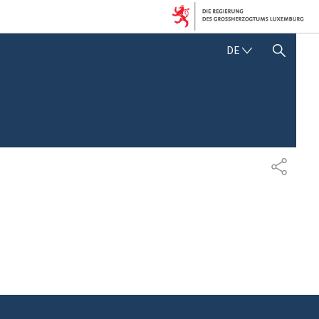
D
DE
SUCHFLED ANZEIGEN / SCHLIESSEN
E
U
T
S
C
H
T
E
I
L
E
N