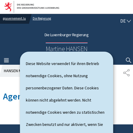
Zur Hauptnavigation
Zum Inhalt
gouvernement.lu
Die Regierung
D
DE
E
U
Die Luxemburger Regierung
T
S
Martine HANSEN
C
H
MENÜ
HAUPT-
SUCHFLED ANZEIGEN / SCHLIESSEN
Diese Website verwendet für ihren Betrieb
HANSEN Martine
Agenda
T
notwendige Cookies, ohne Nutzung
E
I
personenbezogener Daten. Diese Cookies
L
Agenda
E
können nicht abgelehnt werden. Nicht
N
notwendige Cookies werden zu statistischen
Zwecken benutzt und nur aktiviert, wenn Sie