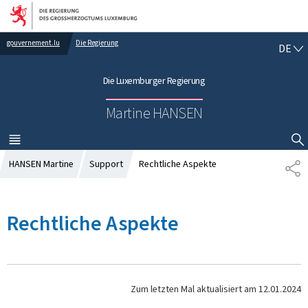
Zur Hauptnavigation
Zum Inhalt
gouvernement.lu
Die Regierung
D
DE
E
U
Die Luxemburger Regierung
T
S
Martine HANSEN
C
H
MENÜ
HAUPT-
SUCHFLED ANZEIGEN / SCHLIESSEN
HANSEN Martine
Support
Rechtliche Aspekte
T
E
I
L
Rechtliche Aspekte
E
N
Zum letzten Mal aktualisiert am
12.01.2024