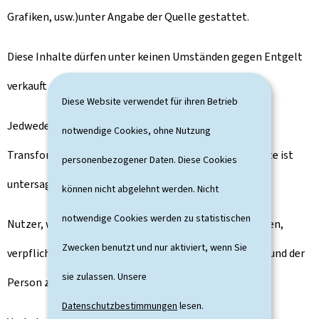
Grafiken, usw.)unter Angabe der Quelle gestattet.
Diese Inhalte dürfen unter keinen Umständen gegen Entgelt
verkauft oder verliehen werden.
Diese Website verwendet für ihren Betrieb
Jedwede vollständige oder partielle Änderung,
notwendige Cookies, ohne Nutzung
Transformation oder Anpassung der genannten Inhalte ist
personenbezogener Daten. Diese Cookies
untersagt.
können nicht abgelehnt werden. Nicht
notwendige Cookies werden zu statistischen
Nutzer, welche die Inhalte dieses Portals vervielfältigen,
Zwecken benutzt und nur aktiviert, wenn Sie
verpflichten sich, dies in Achtung der Menschenwürde und der
sie zulassen. Unsere
Person zu tun.
Datenschutzbestimmungen
lesen.