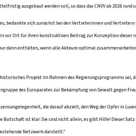
elfristig ausgebaut werden soll, so dass das CNVV ab 2026 rund u
ackes, bedankte sich zunächst bei den Vertreterinnen und Vertreter
ern vor Ort für ihren konstruktiven Beitrag zur Konzeption dieser
al nur dann entfalten, wenn alle Akteure optimal zusammenarbei
in historisches Projekt im Rahmen des Regierungsprogramms sei, 
engruppe des Europarates zur Bekämpfung von Gewalt gegen Fraue
Herzensangelegenheit, die darauf abzielt, den Weg der Opfer in Lu
 Botschaft ist klar: Sie sind nicht allein, es gibt Hilfe! Dieser Sat
bestehende Netzwerk darstellt."