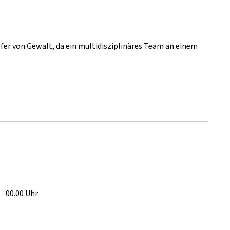
pfer von Gewalt, da ein multidisziplinäres Team an einem
- 00.00 Uhr