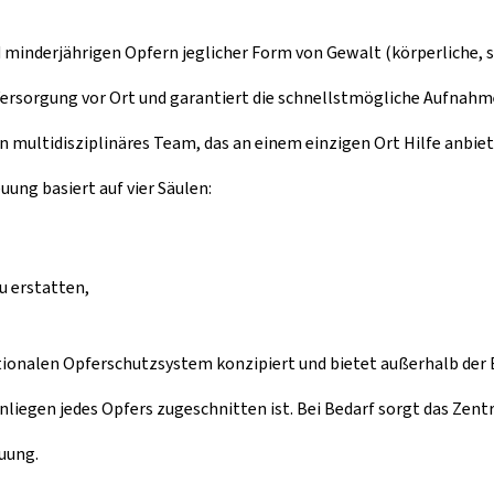
nd minderjährigen Opfern jeglicher Form von Gewalt (körperliche,
ersorgung vor Ort und garantiert die schnellstmögliche Aufnahme 
n multidisziplinäres Team, das an einem einzigen Ort Hilfe anbi
ung basiert auf vier Säulen:
u erstatten,
tionalen Opferschutzsystem konzipiert und bietet außerhalb der B
 Anliegen jedes Opfers zugeschnitten ist. Bei Bedarf sorgt das Zen
euung.