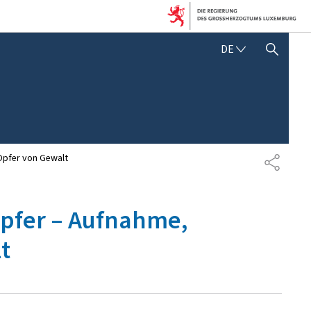
D
DE
SUCHFLED ANZEIGEN / SCHLIESSEN
E
U
T
S
C
H
Opfer von Gewalt
T
E
I
L
opfer – Aufnahme,
E
N
t