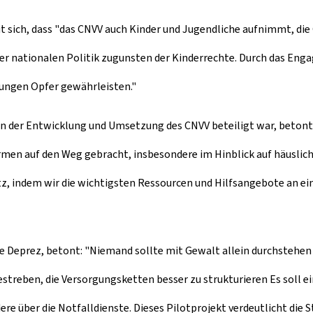
eut sich, dass "das CNVV auch Kinder und Jugendliche aufnimmt, di
erer nationalen Politik zugunsten der Kinderrechte. Durch das En
jungen Opfer gewährleisten."
n an der Entwicklung und Umsetzung des CNVV beteiligt war, beton
men auf den Weg gebracht, insbesondere im Hinblick auf häuslich
tz, indem wir die wichtigsten Ressourcen und Hilfsangebote an e
ine Deprez, betont: "Niemand sollte mit Gewalt allein durchstehe
estreben, die Versorgungsketten besser zu strukturieren Es soll e
e über die Notfalldienste. Dieses Pilotprojekt verdeutlicht die