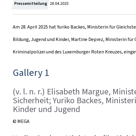
Z
Pressemitteilung
28.04.2025
u
Am 28. April 2025 hat Yuriko Backes, Ministerin für Gleichs
m
Bildung, Jugend und Kinder, Martine Deprez, Ministerin für 
Kriminalpolizei und des Luxemburger Roten Kreuzes, eing
Gallery 1
(v. l. n. r.) Elisabeth Margue, Mini
Sicherheit; Yuriko Backes, Minister
Kinder und Jugend
© MEGA