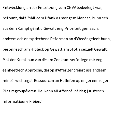
Entwécklung an der Ëmsetzung vum CNVV bedeelegt war,
betount, datt "säit dem Ufank vu mengem Mandat, hunn ech
aus dem Kampf géint d'Gewalt eng Prioritéit gemaach,
andeem ech entspriechend Reformen an d'Weeër geleet hunn,
besonnesch am Hibléck op Gewalt am Stot a sexuell Gewalt.
Mat der Kreatioun vun dësem Zentrum verfollege mir eng
eenheetlech Approche, déi op d'Affer zentréiert ass andeem
mir déi wichtegst Ressourcen an Hëllefen op enger eenzeger
Plaz regroupéieren. Hei kann all Affer déi néideg juristesch
Informatioune kréien."