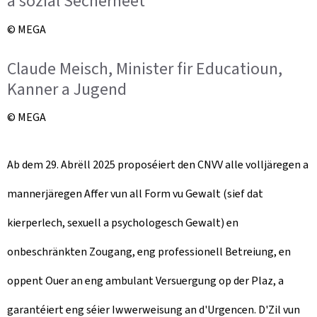
a sozial Sécherheet
© MEGA
Claude Meisch, Minister fir Educatioun,
Kanner a Jugend
© MEGA
Ab dem 29. Abrëll 2025 proposéiert den CNVV alle volljäregen a
mannerjäregen Affer vun all Form vu Gewalt (sief dat
kierperlech, sexuell a psychologesch Gewalt) en
onbeschränkten Zougang, eng professionell Betreiung, en
oppent Ouer an eng ambulant Versuergung op der Plaz, a
garantéiert eng séier Iwwerweisung an d'Urgencen. D'Zil vun