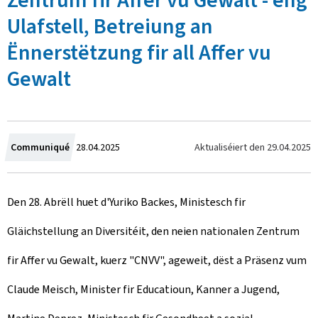
Zentrum fir Affer vu Gewalt - eng
Ulafstell, Betreiung an
Ënnerstëtzung fir all Affer vu
Gewalt
C
Aktualiséiert den
29.04.2025
Communiqué
28.04.2025
r
Den 28. Abrëll huet d'Yuriko Backes, Ministesch fir
e
Gläichstellung an Diversitéit, den neien nationalen Zentrum
a
fir Affer vu Gewalt, kuerz "CNVV", ageweit, dëst a Präsenz vum
t
Claude Meisch, Minister fir Educatioun, Kanner a Jugend,
e