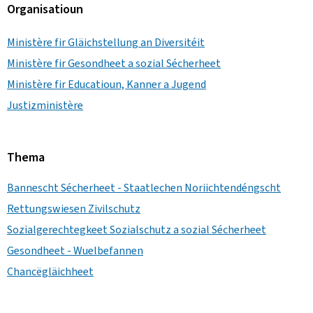
Organisatioun
Ministère fir Gläichstellung an Diversitéit
Ministère fir Gesondheet a sozial Sécherheet
Ministère fir Educatioun, Kanner a Jugend
Justizministère
Thema
Bannescht Sécherheet - Staatlechen Noriichtendéngscht
Rettungswiesen Zivilschutz
Sozialgerechtegkeet Sozialschutz a sozial Sécherheet
Gesondheet - Wuelbefannen
Chancëgläichheet