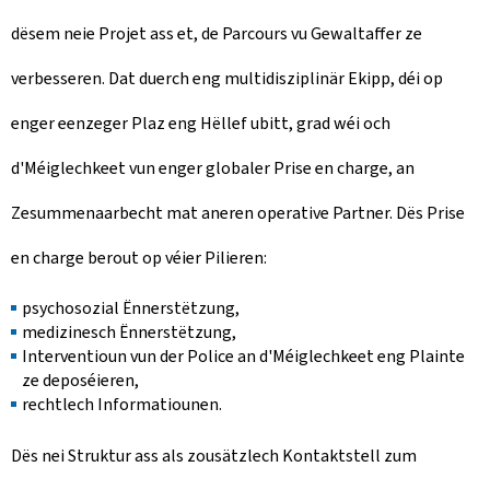
dësem neie Projet ass et, de Parcours vu Gewaltaffer ze
verbesseren. Dat duerch eng multidisziplinär Ekipp, déi op
enger eenzeger Plaz eng Hëllef ubitt, grad wéi och
d'Méiglechkeet vun enger globaler Prise en charge, an
Zesummenaarbecht mat aneren operative Partner. Dës Prise
en charge berout op véier Pilieren:
psychosozial Ënnerstëtzung,
medizinesch Ënnerstëtzung,
Interventioun vun der Police an d'Méiglechkeet eng Plainte
ze deposéieren,
rechtlech Informatiounen.
Dës nei Struktur ass als zousätzlech Kontaktstell zum