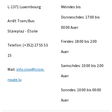
L-1371 Luxembourg
Méindes bis
Donneschdes: 17:00 bis
Arrêt Tram/Bus:
00:00 Auer
Stäreplaz - Étoile
Freides: 18:00 bis 2:00
Telefon: (+352) 27 55 53
Auer
15
Samschdes: 10:00 bis 2:00
Mail:
info.cnvv@croix-
Auer
rouge.lu
Sonndes: 10:00 bis 00:00
Auer