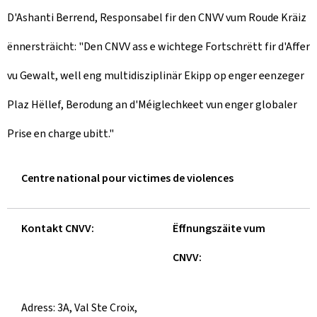
D'Ashanti Berrend, Responsabel fir den CNVV vum Roude Kräiz
ënnersträicht: "Den CNVV ass e wichtege Fortschrëtt fir d'Affer
vu Gewalt, well eng multidisziplinär Ekipp op enger eenzeger
Plaz Hëllef, Berodung an d'Méiglechkeet vun enger globaler
Prise en charge ubitt."
Centre national pour victimes de violences
Kontakt CNVV:
Ëffnungszäite vum
CNVV:
Adress: 3A, Val Ste Croix,