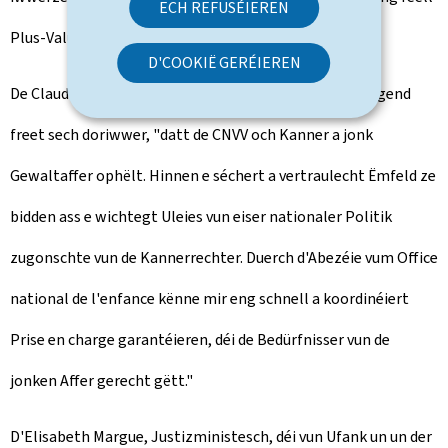
ECH REFUSÉIEREN
Plus-Value fir de besteeënde Reseau wäert sinn."
D'COOKIË GERÉIEREN
De Claude Meisch, Minister fir Educatioun, Kanner a Jugend
freet sech doriwwer, "datt de CNVV och Kanner a jonk
Gewaltaffer ophëlt. Hinnen e séchert a vertraulecht Ëmfeld ze
bidden ass e wichtegt Uleies vun eiser nationaler Politik
zugonschte vun de Kannerrechter. Duerch d'Abezéie vum Office
national de l'enfance kënne mir eng schnell a koordinéiert
Prise en charge garantéieren, déi de Bedürfnisser vun de
jonken Affer gerecht gëtt."
D'Elisabeth Margue, Justizministesch, déi vun Ufank un un der