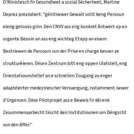
D'Ministesch fir Gesondheet a sozial Sécherheet, Martine
Deprez preziséiert: "géintiwwer Gewalt sollt keng Persoun
eleng gelooss ginn. Den CNVV ass eng konkret Äntwert op en
urgente Besoin an ass eng wichteg Etapp an eisem
Bestriewen de Parcours vun der Prise en charge besser ze
strukturéieren. Dësen Zentrum bitt eng oppen Ulafstell, eng
Orientatiounshëllef an e schnellen Zougang zu enger
adaptéierter medezinescher Versuergung, notamment iwwer
d'Urgencen. Dëse Pilotprojet ass e Beweis fir déi enk
Zesummenaarbecht tëscht den Institutiounen am Déngscht
vun den Affer."