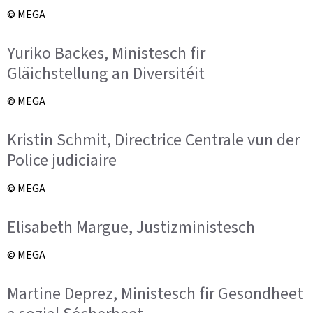
© MEGA
Yuriko Backes, Ministesch fir
Gläichstellung an Diversitéit
© MEGA
Kristin Schmit, Directrice Centrale vun der
Police judiciaire
© MEGA
Elisabeth Margue, Justizministesch
© MEGA
Martine Deprez, Ministesch fir Gesondheet