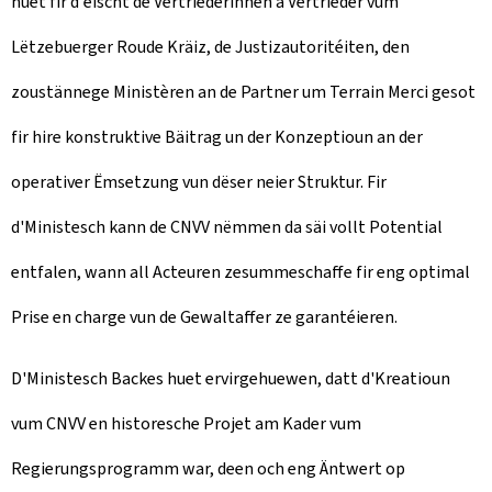
huet fir d'éischt de Vertriederinnen a Vertrieder vum
Lëtzebuerger Roude Kräiz, de Justizautoritéiten, den
zoustännege Ministèren an de Partner um Terrain Merci gesot
fir hire konstruktive Bäitrag un der Konzeptioun an der
operativer Ëmsetzung vun dëser neier Struktur. Fir
d'Ministesch kann de CNVV nëmmen da säi vollt Potential
entfalen, wann all Acteuren zesummeschaffe fir eng optimal
Prise en charge vun de Gewaltaffer ze garantéieren.
D'Ministesch Backes huet ervirgehuewen, datt d'Kreatioun
vum CNVV en historesche Projet am Kader vum
Regierungsprogramm war, deen och eng Äntwert op