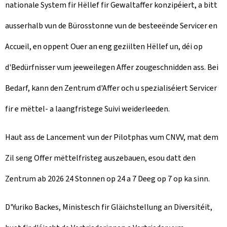
nationale System fir Hëllef fir Gewaltaffer konzipéiert, a bitt
ausserhalb vun de Bürosstonne vun de besteeënde Servicer en
Accueil, en oppent Ouer an eng geziilten Hëllef un, déi op
d'Bedürfnisser vum jeeweilegen Affer zougeschnidden ass. Bei
Bedarf, kann den Zentrum d'Affer och u spezialiséiert Servicer
fir e mëttel- a laangfristege Suivi weiderleeden.
Haut ass de Lancement vun der Pilotphas vum CNVV, mat dem
Zil seng Offer mëttelfristeg auszebauen, esou datt den
Zentrum ab 2026 24 Stonnen op 24 a 7 Deeg op 7 op ka sinn.
D'Yuriko Backes, Ministesch fir Gläichstellung an Diversitéit,