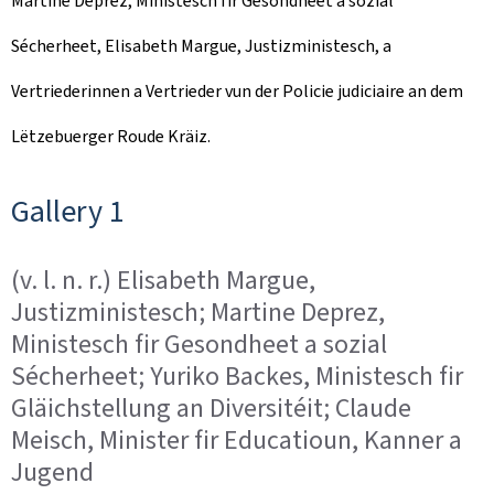
Martine Deprez, Ministesch fir Gesondheet a sozial
d
Sécherheet, Elisabeth Margue, Justizministesch, a
o
Vertriederinnen a Vertrieder vun der Policie judiciaire an dem
n
Lëtzebuerger Roude Kräiz.
Gallery 1
(v. l. n. r.) Elisabeth Margue,
Justizministesch; Martine Deprez,
Ministesch fir Gesondheet a sozial
Sécherheet; Yuriko Backes, Ministesch fir
Gläichstellung an Diversitéit; Claude
Meisch, Minister fir Educatioun, Kanner a
Jugend