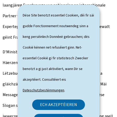
laangjäreg Fuerderunge vun nationalen an internationale
Dëse Site benotzt essentiel Cookien, déi fir säi
Partner war, wéi ënner anerem dem GREVIO (dem
gudde Fonctionnement noutwendeg sinn a
Expertegrupp vum Europarot zur Bekämpfung géint Gewalt
keng perséinlech Donnéeë gebrauchen; dës
géint Fraen a Gewalt am Stot).
Cookië kënnen net refuséiert ginn. Net-
D'Ministesch betount: "Fir mech ass dës Initiative en
essentiel Cookië gi fir statistesch Zwecker
Häerzensprojet mam Zil de Parcours vun den Affer zu
benotzt a gi just aktivéiert, wann Dir se
Lëtzebuerg ze verbesseren an ze professionaliséieren, a
akzeptéiert. Consultéiert eis
gläichzäiteg eng weider Victimiséierung ze vermeiden. Mäi
Dateschutzbestëmmungen
.
Message ass kloer: Dir sidd net eleng, et gëtt Hëllef! Dëse
ECH AKZEPTÉIEREN
Slogan soll net aus eidele Wierder bestoen. Ech sinn
iwwerzeegt dovunner, datt de CNVV an dëser Hisiicht eng reell