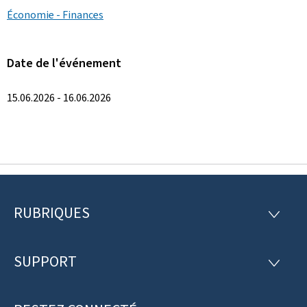
Économie - Finances
Date de l'événement
15.06.2026 - 16.06.2026
RUBRIQUES
P
R
U
i
B
R
SUPPORT
e
S
I
U
Q
d
P
U
P