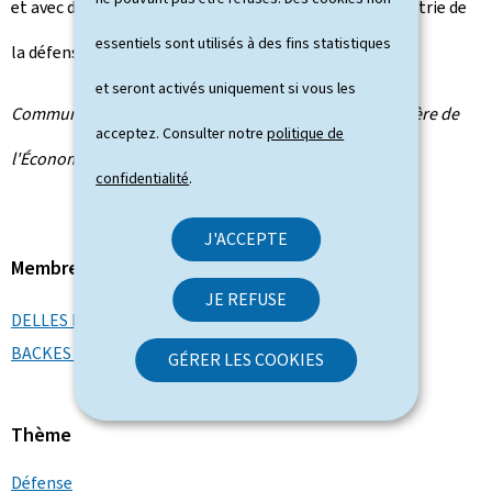
et avec des représentants et représentantes de l'industrie de
essentiels sont utilisés à des fins statistiques
la défense, de l'aéronautique et de l'Espace.
et seront activés uniquement si vous les
Communiqué par la Direction de la défense et le ministère de
acceptez. Consulter notre
politique de
l'Économie
confidentialité
.
J'ACCEPTE
Membre du gouvernement
JE REFUSE
DELLES Lex
BACKES Yuriko
GÉRER LES COOKIES
Thème
Défense