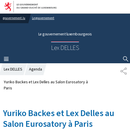
Aller au menu principal
Aller au contenu
gouvernement.lu
Le gouvernement
Le gouvernement luxembourgeois
Lex DELLES
MENU
PRINCIPAL
AFFICHER / MASQUER LA RECHERCHE
Lex DELLES
Agenda
P
A
R
Yuriko Backes et Lex Delles au Salon Eurosatory à
T
Paris
A
G
E
Yuriko Backes et Lex Delles au
Salon Eurosatory à Paris