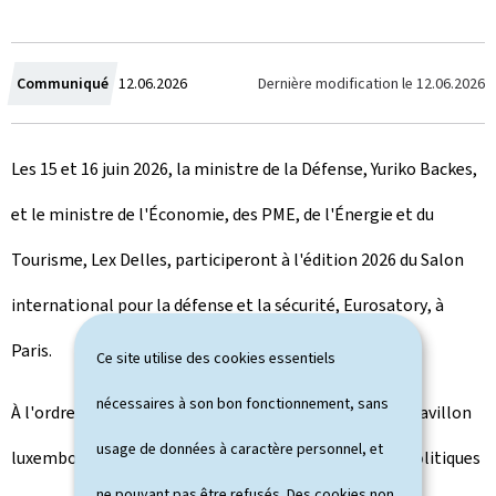
C
Dernière modification le
12.06.2026
Communiqué
12.06.2026
r
Les 15 et 16 juin 2026, la ministre de la Défense, Yuriko Backes,
é
et le ministre de l'Économie, des PME, de l'Énergie et du
e
Tourisme, Lex Delles, participeront à l'édition 2026 du Salon
l
international pour la défense et la sécurité,
Eurosatory
, à
e
Paris.
Ce site utilise des cookies essentiels
nécessaires à son bon fonctionnement, sans
À l'ordre du jour figureront notamment une visite du pavillon
usage de données à caractère personnel, et
luxembourgeois, ainsi que des entrevues bilatérales politiques
ne pouvant pas être refusés. Des cookies non