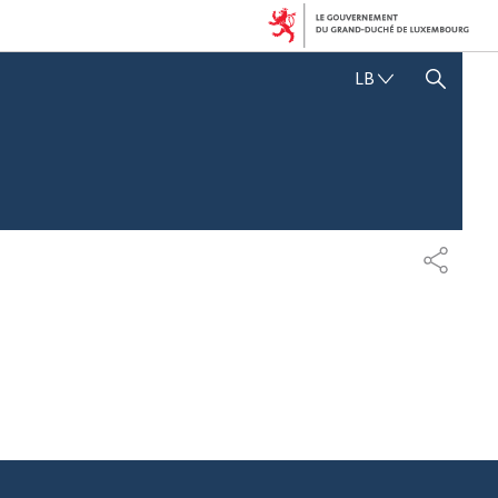
L
LB
SHOW HIDE SEARCH
Ë
T
Z
E
B
U
E
R
S
G
H
E
A
S
R
C
E
H
N