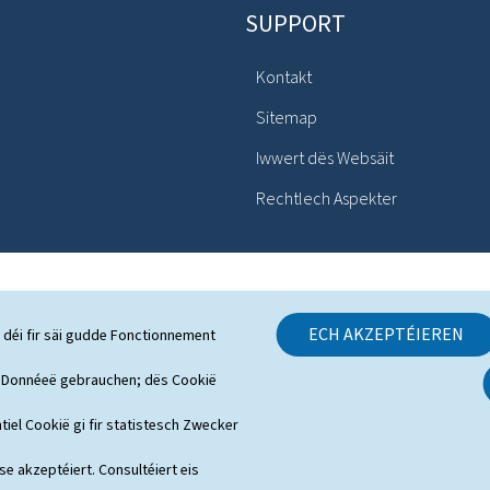
SUPPORT
Kontakt
Sitemap
Iwwert dës Websäit
Rechtlech Aspekter
ECH AKZEPTÉIEREN
 déi fir säi gudde Fonctionnement
h Donnéeë gebrauchen; dës Cookië
tiel Cookië gi fir statistesch Zwecker
 se akzeptéiert. Consultéiert eis