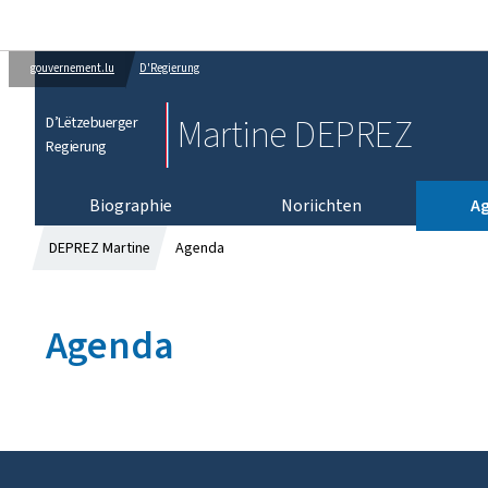
gouvernement.lu
D'Regierung
Martine DEPREZ
D’Lëtzebuerger
Regierung
Biographie
Noriichten
A
DEPREZ Martine
Agenda
Agenda