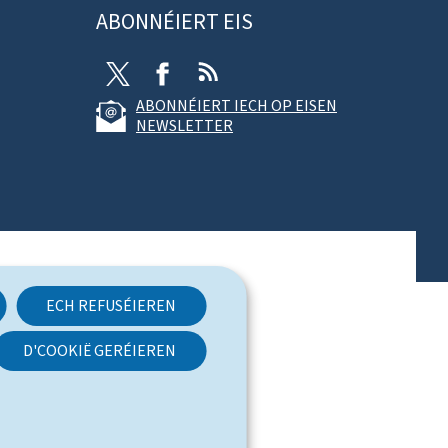
ABONNÉIERT EIS
T
F
R
w
a
S
ABONNÉIERT IECH OP EISEN
i
c
S
NEWSLETTER
t
e
t
b
e
o
r
o
k
ECH REFUSÉIEREN
D'COOKIË GERÉIEREN