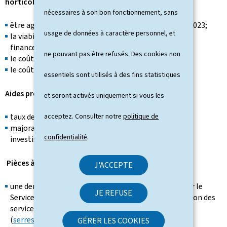
horticoles:
nécessaires à son bon fonctionnement, sans
être agriculteur actif selon la loi modifiée du 2 août 2023;
usage de données à caractère personnel, et
la viabilité économique doit être démontrée et le
financement doit être assuré;
ne pouvant pas être refusés. Des cookies non
le coût maximal du projet: 12.000.000 € (HTVA);
le coût minimal du projet: 1.000.000 € (HTVA).
essentiels sont utilisés à des fins statistiques
Aides prévues:
et seront activés uniquement si vous les
acceptez. Consulter notre
politique de
taux de base: 40 % des coûts éligibles
majoration: 15 % des coûts éligibles pour les
confidentialité
.
investissements réalisés par un jeune agriculteur
Pièces à fournir:
J'ACCEPTE
une demande dûment remplie (mise à disposition par le
JE REFUSE
Service des améliorations structurelles, Administration des
services techniques de l'agriculture
(
serres.horticoles@asta.etat.lu)
);
GÉRER LES COOKIES