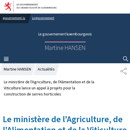
Aller au menu principal
Aller au contenu
gouvernement.lu
Le gouvernement
Le gouvernement luxembourgeois
Martine HANSEN
MENU
PRINCIPAL
AFFICHER / MASQUER LA RECHERCHE
Martine HANSEN
Actualités
P
A
R
Le ministère de l'Agriculture, de l'Alimentation et de la
T
Viticulture lance un appel à projets pour la
A
construction de serres horticoles
G
E
Le ministère de l'Agriculture, de