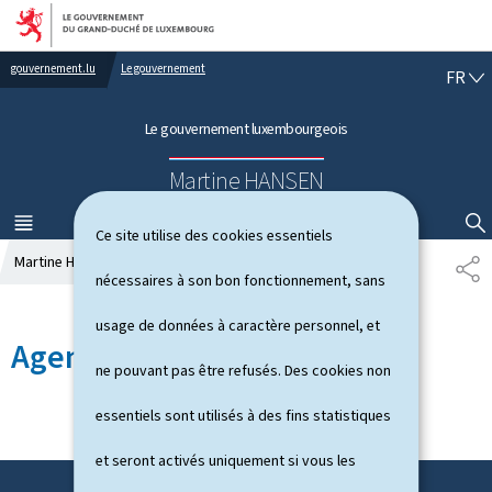
Aller au menu principal
Aller au contenu
gouvernement.lu
Le gouvernement
F
FR
R
A
Le gouvernement luxembourgeois
N
Ç
Martine HANSEN
A
I
S
MENU
PRINCIPAL
AFFICHER / MASQUER LA RECHERCHE
Ce site utilise des cookies essentiels
Martine HANSEN
Agenda
P
nécessaires à son bon fonctionnement, sans
A
R
usage de données à caractère personnel, et
T
Agenda
A
ne pouvant pas être refusés. Des cookies non
G
E
essentiels sont utilisés à des fins statistiques
et seront activés uniquement si vous les