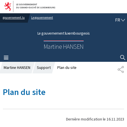
Aller au menu principal
Aller au contenu
gouvernement.lu
Le gouvernement
F
FR
R
A
Le gouvernement luxembourgeois
N
Ç
Martine HANSEN
A
I
S
MENU
PRINCIPAL
AFFICHER / MASQUER LA RECHERCHE
Martine HANSEN
Support
Plan du site
P
A
R
T
Plan du site
A
G
E
Dernière modification le
16.11.2023