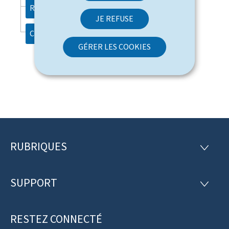
Recherche
JE REFUSE
Contact
GÉRER LES COOKIES
RUBRIQUES
P
R
U
i
B
R
SUPPORT
e
S
I
U
Q
d
P
U
P
RESTEZ CONNECTÉ
d
E
O