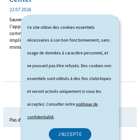
t
d
22.07.2026
i
a
o
Sauver les jeunes faons lors de la saison de fauche à
t
n
l'approche des machines agricoles est une priorité
Ce site utilise des cookies essentiels
e
commune des agriculteurs, des acteurs bénévoles
d
impliqués dans les opérations de sauvetage et du
nécessaires à son bon fonctionnement, sans
e
ministère de l'Agriculture, de l'Alimentation et ...
p
usage de données à caractère personnel, et
u
b
ne pouvant pas être refusés. Des cookies non
l
i
essentiels sont utilisés à des fins statistiques
TOUTES LES ACTUALITÉS
c
et seront activés uniquement si vous les
a
t
acceptez. Consulter notre
politique de
i
o
confidentialité
.
n
Pas d’événement communiqué pour ce jour.
TOUT L'AGENDA
J'ACCEPTE