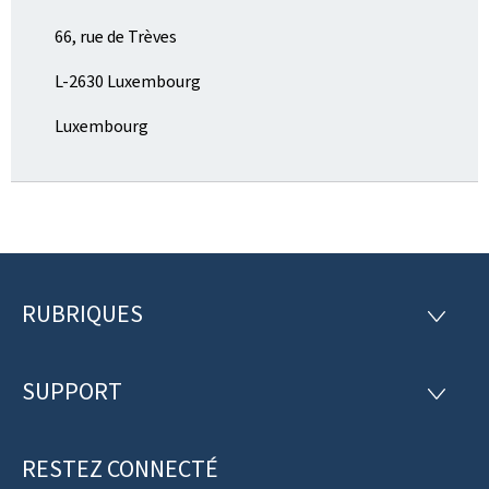
66, rue de Trèves
L-2630 Luxembourg
Luxembourg
RUBRIQUES
P
R
U
i
B
R
SUPPORT
e
S
I
U
Q
d
P
U
P
RESTEZ CONNECTÉ
d
E
O