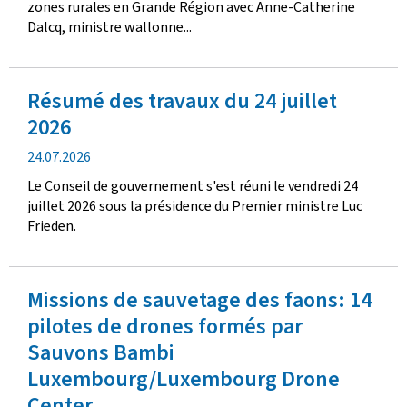
zones rurales en Grande Région avec Anne-Catherine
e
Dalcq, ministre wallonne...
p
u
b
Résumé des travaux du 24 juillet
l
i
2026
c
d
24.07.2026
a
a
t
Le Conseil de gouvernement s'est réuni le vendredi 24
t
i
juillet 2026 sous la présidence du Premier ministre Luc
e
o
Frieden.
d
n
e
p
Missions de sauvetage des faons: 14
u
b
pilotes de drones formés par
l
Sauvons Bambi
i
Luxembourg/Luxembourg Drone
c
a
Center