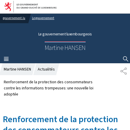
Aller au menu principal
Aller au contenu
gouvernement.lu
Le gouvernement
Le gouvernement luxembourgeois
Martine HANSEN
MENU
PRINCIPAL
AFFICHER / MASQUER LA RECHERCHE
Martine HANSEN
Actualités
P
A
R
Renforcement de la protection des consommateurs
T
contre les informations trompeuses: une nouvelle loi
A
adoptée
G
E
Renforcement de la protection