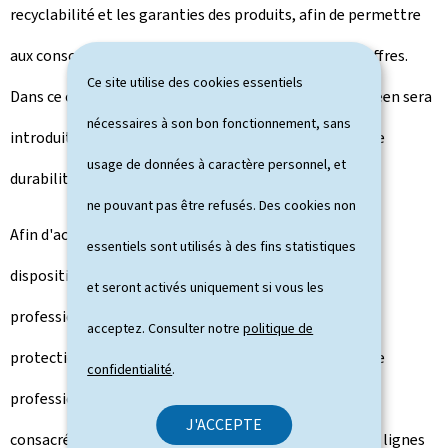
recyclabilité et les garanties des produits, afin de permettre
aux consommateurs de comparer plus aisément les offres.
Ce site utilise des cookies essentiels
Dans ce contexte, un label harmonisé au niveau européen sera
nécessaires à son bon fonctionnement, sans
introduit pour identifier les garanties commerciales de
usage de données à caractère personnel, et
durabilité allant au-delà du minimum légal.
ne pouvant pas être refusés. Des cookies non
Afin d'accompagner la mise en oeuvre de ces nouvelles
essentiels sont utilisés à des fins statistiques
dispositions, des outils d'information destinés aux
et seront activés uniquement si vous les
professionnels sont développés par la Direction de la
acceptez. Consulter notre
politique de
protection des consommateurs. Ainsi, le "Guide pour le
confidentialité
.
professionnel" sera complété par une fiche spécifique
J'ACCEPTE
consacrée à ces nouvelles règles durant l'été 2026. Des lignes