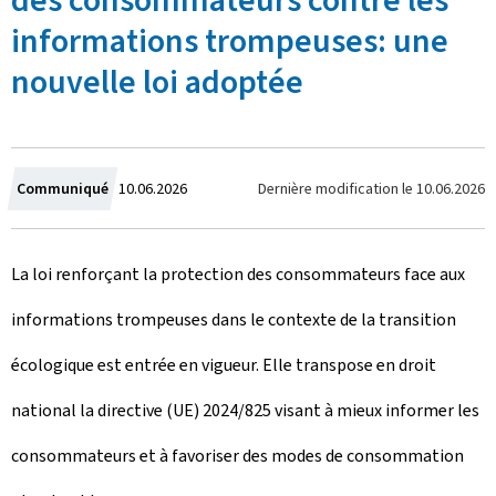
des consommateurs contre les
informations trompeuses: une
nouvelle loi adoptée
C
Dernière modification le
10.06.2026
Communiqué
10.06.2026
r
La loi renforçant la protection des consommateurs face aux
é
informations trompeuses dans le contexte de la transition
e
écologique est entrée en vigueur. Elle transpose en droit
l
national la directive (UE) 2024/825 visant à mieux informer les
e
consommateurs et à favoriser des modes de consommation