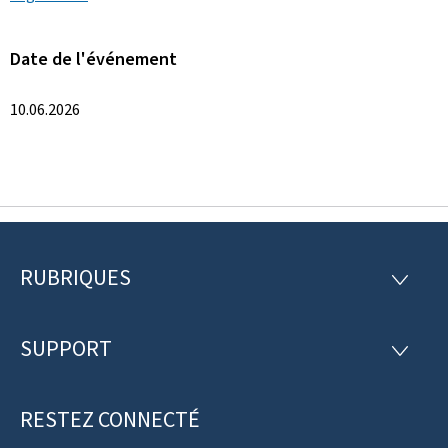
Date de l'événement
10.06.2026
RUBRIQUES
P
R
U
i
B
R
SUPPORT
e
S
I
U
Q
d
P
U
P
RESTEZ CONNECTÉ
d
E
O
S