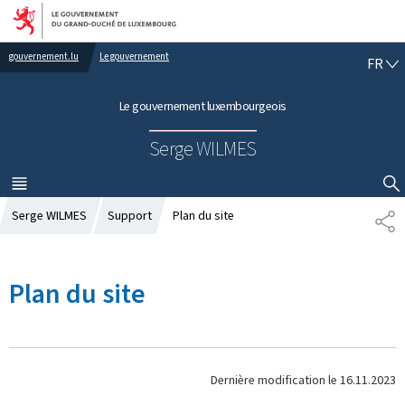
Aller au menu principal
Aller au contenu
gouvernement.lu
Le gouvernement
F
FR
R
A
Le gouvernement luxembourgeois
N
Ç
Serge WILMES
A
I
S
MENU
PRINCIPAL
AFFICHER / MASQUER LA RECHERCHE
Serge WILMES
Support
Plan du site
P
A
R
T
Plan du site
A
G
E
Dernière modification le
16.11.2023