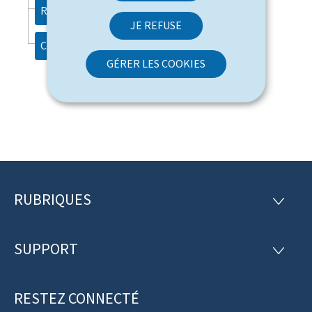
Recherche
JE REFUSE
Contact
GÉRER LES COOKIES
RUBRIQUES
P
R
U
i
B
R
SUPPORT
e
S
I
U
Q
d
P
U
P
RESTEZ CONNECTÉ
d
E
O