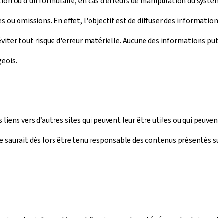
on ou d’un formulaire, en cas d’erreurs de manipulation du systèm
s ou omissions. En effet, l'objectif est de diffuser des informatio
iter tout risque d'erreur matérielle. Aucune des informations publ
eois.
 liens vers d’autres sites qui peuvent leur être utiles ou qui peuv
 saurait dès lors être tenu responsable des contenus présentés sur 