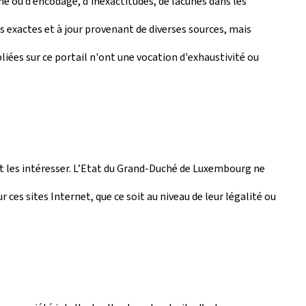
e ou d’encodage, d’inexactitudes, de lacunes dans les
ns exactes et à jour provenant de diverses sources, mais
iées sur ce portail n'ont une vocation d'exhaustivité ou
ent les intéresser. L’Etat du Grand-Duché de Luxembourg ne
ces sites Internet, que ce soit au niveau de leur légalité ou