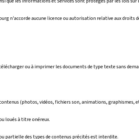
si que les informations et Services sont protégés par les lois sur la
rg n'accorde aucune licence ou autorisation relative aux droits de 
r, télécharger ou à imprimer les documents de type texte sans dem
 contenus (photos, vidéos, fichiers son, animations, graphismes, e
u loués à titre onéreux.
 partielle des types de contenus précités est interdite.