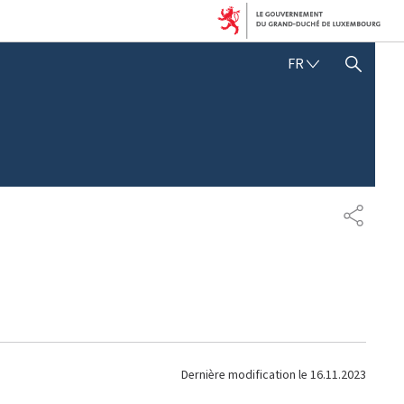
F
FR
AFFICHER / MASQUER LA RECHERCHE
R
A
N
Ç
A
I
S
P
A
R
T
A
G
E
Dernière modification le
16.11.2023