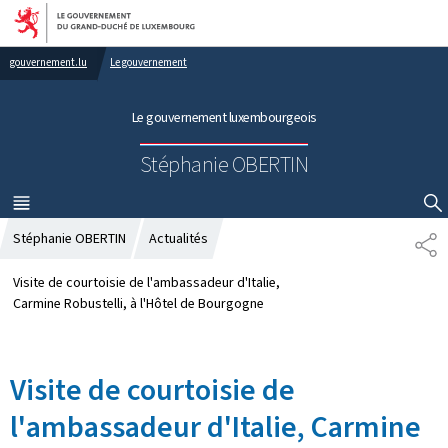
Aller au menu principal
Aller au contenu
gouvernement.lu
Le gouvernement
Le gouvernement luxembourgeois
Stéphanie OBERTIN
MENU
PRINCIPAL
AFFICHER / MASQUER LA RECHERCHE
Stéphanie OBERTIN
Actualités
P
A
R
Visite de courtoisie de l'ambassadeur d'Italie,
T
Carmine Robustelli, à l'Hôtel de Bourgogne
A
G
E
Visite de courtoisie de
l'ambassadeur d'Italie, Carmine