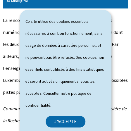
© MinDigital
La rencontre a été l'occasion de discuter des stratégies
Ce site utilise des cookies essentiels
numériques du Luxembourg et de l'Italie et des moyens dont
nécessaires à son bon fonctionnement, sans
les deux pays disposent pour progresser en la matière. Par
usage de données à caractère personnel, et
ailleurs, la coopération existante dans les domaines de
ne pouvant pas être refusés. Des cookies non
l'enseignement supérieur et de la recherche entre le
essentiels sont utilisés à des fins statistiques
Luxembourg et l'Italie ont été discutées, ainsi que de possibles
et seront activés uniquement si vous les
pistes pour encore renforcer ces liens.
acceptez. Consulter notre
politique de
confidentialité
.
Communiqué par le ministère de la Digitalisation / ministère de
la Recherche et de l'Enseignement supérieur
J'ACCEPTE