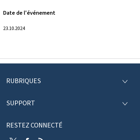
Date de l'événement
23.10.2024
RUBRIQUES
P
R
U
i
B
R
SUPPORT
e
S
I
U
Q
d
P
U
P
RESTEZ CONNECTÉ
d
E
O
S
R
e