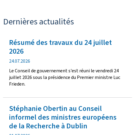
Dernières actualités
Résumé des travaux du 24 juillet
2026
d
24.07.2026
a
Le Conseil de gouvernement s'est réuni le vendredi 24
t
juillet 2026 sous la présidence du Premier ministre Luc
e
Frieden.
d
e
p
Stéphanie Obertin au Conseil
u
b
informel des ministres européens
l
de la Recherche à Dublin
i
c