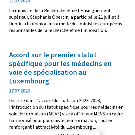
d
21.07.2026
a
a
La ministre de la Recherche et de l'Enseignement
t
t
supérieur, Stéphanie Obertin, a participé le 21 juillet à
i
e
Dublin à la réunion informelle des ministres européens
o
d
responsables de la recherche et de l'innovation.
n
e
p
u
Accord sur le premier statut
b
l
spécifique pour les médecins en
i
voie de spécialisation au
c
Luxembourg
a
t
d
17.07.2026
i
a
o
Inscrite dans l'accord de coalition 2023-2028,
t
n
l'introduction du statut spécifique pour les médecins en
e
voie de formation (MEVS) vise à offrir aux MEVS un cadre
d
harmonisé pour poursuivre leur formation, tout en
e
renforçant l'attractivité du Luxembourg ...
p