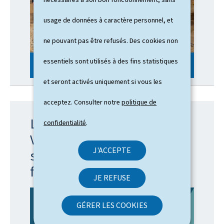
usage de données à caractère personnel, et
ne pouvant pas être refusés. Des cookies non
essentiels sont utilisés à des fins statistiques
© SIP / Julien Warnand
et seront activés uniquement si vous les
acceptez. Consulter notre
politique de
La plateforme "Zesumme
confidentialité
.
Vereinfachen": pour des
J'ACCEPTE
services publics qui
facilitent votre quotidien
JE REFUSE
GÉRER LES COOKIES