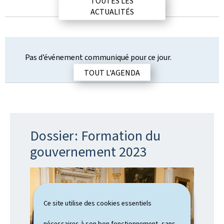
TOUTES LES
u
ACTUALITÉS
b
l
i
c
Pas d’événement communiqué pour ce jour.
a
t
TOUT L'AGENDA
i
o
n
Dossier: Formation du
gouvernement 2023
Ce site utilise des cookies essentiels
nécessaires à son bon fonctionnement, sans