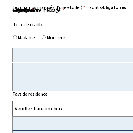
Les champs marqués d’une étoile (
*
) sont
obligatoires
.
Prénom
Nom
Organisation
E-mail
Téléphone
Objet de votre message
Message
*
*
*
*
*
Titre de civilité
Madame
Monsieur
Pays de résidence