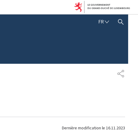
F
FR
AFFICHER / MASQUER LA RECHERCHE
R
A
N
Ç
A
I
S
P
A
R
T
A
G
E
Dernière modification le
16.11.2023