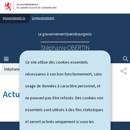
Aller au menu principal
Aller au contenu
gouvernement.lu
Le gouvernement
Le gouvernement luxembourgeois
Stéphanie OBERTIN
MENU
PRINCIPAL
AFFICHER / MASQUER LA RECHERCHE
Ce site utilise des cookies essentiels
Stéphanie OBERTIN
Actualités
P
nécessaires à son bon fonctionnement, sans
A
R
usage de données à caractère personnel, et
T
Actualités
A
ne pouvant pas être refusés. Des cookies non
G
E
essentiels sont utilisés à des fins statistiques
et seront activés uniquement si vous les