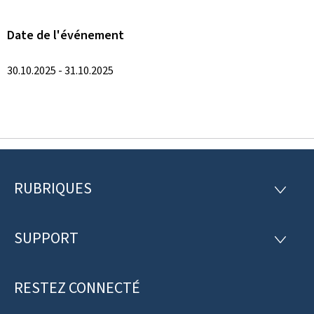
Date de l'événement
30.10.2025 - 31.10.2025
RUBRIQUES
P
R
U
i
B
R
SUPPORT
e
S
I
U
Q
d
P
U
P
RESTEZ CONNECTÉ
d
E
O
S
R