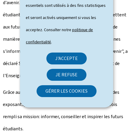
d'avenir. Les échanges directs avec les institutions, les
essentiels sont utilisés à des fins statistiques
étudiants et les acteurs du monde professionnel permettent
et seront activés uniquement si vous les
aux futurs étudiants de construire leur projet d'études de
acceptez. Consulter notre
politique de
manière éclairée. Je me réjouis de voir combien nos jeunes
confidentialité
.
s'informent, s'impliquent et se projettent dans leur avenir", a
J'ACCEPTE
déclaré Stéphanie Obertin, ministre de la Recherche et de
JE REFUSE
l'Enseignement supérieur, lors de sa visite.
GÉRER LES COOKIES
Grâce au cadre universitaire stimulant et à la diversité des
exposants, la Foire de l'Étudiant 2025 a une nouvelle fois
rempli sa mission: informer, conseiller et inspirer les futurs
étudiants.