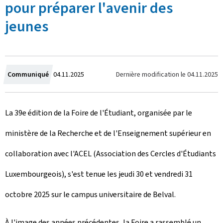
pour préparer l'avenir des
jeunes
C
Dernière modification le
04.11.2025
Communiqué
04.11.2025
r
La 39e édition de la Foire de l'Étudiant, organisée par le
é
ministère de la Recherche et de l'Enseignement supérieur en
e
collaboration avec l'ACEL (Association des Cercles d'Étudiants
l
Luxembourgeois), s'est tenue les jeudi 30 et vendredi 31
e
octobre 2025 sur le campus universitaire de Belval.
À l'image des années précédentes, la Foire a rassemblé un