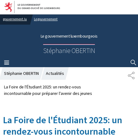
Aller au menu principal
Aller au contenu
gouvernement.lu
Le gouvernement
Le gouvernement luxembourgeois
Stéphanie OBERTIN
MENU
PRINCIPAL
AFFICHER / MASQUER LA RECHERCHE
Stéphanie OBERTIN
Actualités
P
A
R
La Foire de l'Étudiant 2025: un rendez-vous
T
incontournable pour préparer l'avenir des jeunes
A
G
E
La Foire de l'Étudiant 2025: un
rendez-vous incontournable