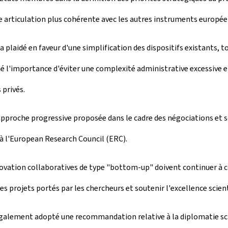
ne articulation plus cohérente avec les autres instruments europée
laidé en faveur d'une simplification des dispositifs existants, tou
é l'importance d'éviter une complexité administrative excessive et
 privés.
 l'approche progressive proposée dans le cadre des négociations e
 l'
European Research Council
(ERC).
ovation collaboratives de type "
bottom-up
" doivent continuer à 
es projets portés par les chercheurs et soutenir l'excellence scien
également adopté une recommandation relative à la diplomatie scie