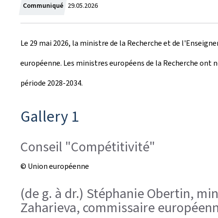
C
Communiqué
29.05.2026
r
Le 29 mai 2026, la ministre de la Recherche et de l'Enseign
é
européenne. Les ministres européens de la Recherche ont 
e
période 2028-2034.
l
e
Gallery 1
Conseil "Compétitivité"
© Union européenne
(de g. à dr.) Stéphanie Obertin, mi
Zaharieva, commissaire européenne 