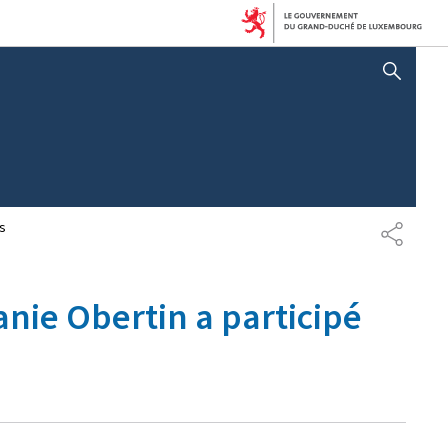
AFFICHER / MASQUER LA RECHERCHE
es
P
A
R
T
nie Obertin a participé
A
G
E