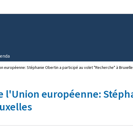
Aller au menu principal
Aller au contenu
enda
ion européenne: Stéphanie Obertin a participé au volet "Recherche" à Bruxell
e l'Union européenne: Stépha
uxelles