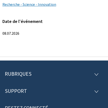
Recherche - Science - Innovation
Date de l'événement
08.07.2026
RUBRIQUES
P
R
U
i
B
R
SUPPORT
e
S
I
U
Q
d
P
U
P