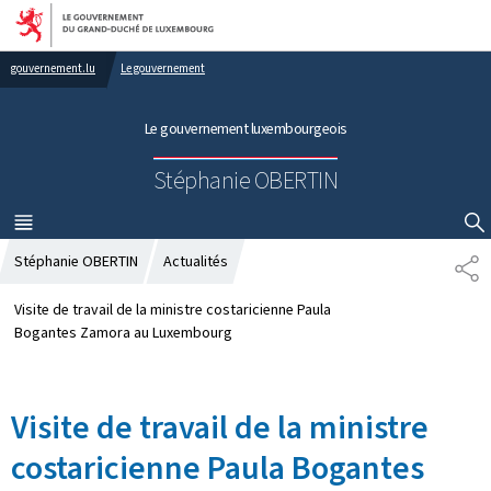
Aller au menu principal
Aller au contenu
gouvernement.lu
Le gouvernement
Le gouvernement luxembourgeois
Stéphanie OBERTIN
MENU
PRINCIPAL
AFFICHER / MASQUER LA RECHERCHE
Stéphanie OBERTIN
Actualités
P
A
R
Visite de travail de la ministre costaricienne Paula
T
Bogantes Zamora au Luxembourg
A
G
E
Visite de travail de la ministre
costaricienne Paula Bogantes