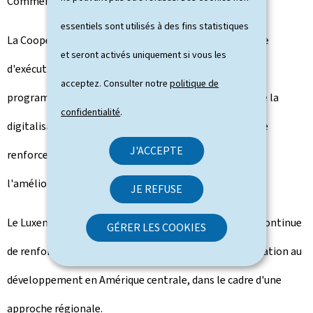
Commerce extérieur.
essentiels sont utilisés à des fins statistiques
La Coopération luxembourgeoise, à travers son agence
et seront activés uniquement si vous les
d'exécution LuxDev, met actuellement en oeuvre un
acceptez. Consulter notre
politique de
programme bilatéral au Costa Rica dans le domaine de la
confidentialité
.
digitalisation et de l'e-gouvernance, afin de soutenir le
J'ACCEPTE
renforcement des capacités numériques du pays et
l'amélioration de la prestation des services publics.
JE REFUSE
Le Luxembourg, à travers son ambassade à San José, continue
GÉRER LES COOKIES
de renforcer progressivement ses relations de coopération au
développement en Amérique centrale, dans le cadre d'une
approche régionale.