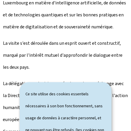
Luxembourg en matière d'intelligence artificielle, de données
et de technologies quantiques et sur les bonnes pratiques en
matière de digitalisation et de souveraineté numérique.
La visite s'est déroulée dans un esprit ouvert et constructif,
marqué par l'intérêt mutuel d'approfondir le dialogue entre
les deux pays.
La délégation costaricienne a également eu un échange avec
Ce site utilise des cookies essentiels
la Direction de la coopération au développement et de l'action
nécessaires à son bon fonctionnement, sans
humanitaire du ministère des Affaires étrangères et
usage de données à caractère personnel, et
européennes, de la Défense, de la Coopération et du
ne pouvant pas être refusés. Des cookies non