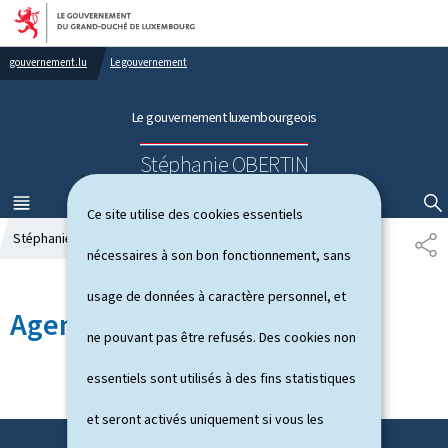
Aller au menu principal
Aller au contenu
gouvernement.lu
Le gouvernement
Le gouvernement luxembourgeois
Stéphanie OBERTIN
MENU
PRINCIPAL
AFFICHER / MASQUER LA RECHERCHE
Ce site utilise des cookies essentiels
Stéphanie OBERTIN
Agenda
P
nécessaires à son bon fonctionnement, sans
A
R
usage de données à caractère personnel, et
T
Agenda
A
ne pouvant pas être refusés. Des cookies non
G
E
essentiels sont utilisés à des fins statistiques
et seront activés uniquement si vous les