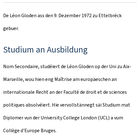
De Léon Gloden ass den 9. Dezember 1972 zu Ettelbréck
gebuer.
Studium an Ausbildung
Nom Secondaire, studéiert de Léon Gloden op der Uni zu Aix-
Marseille, wou hien eng Maîtrise am europäeschen an
internationale Recht an der Faculté de droit et de sciences
politiques absolvéiert. Hie vervollstännegt säi Studium mat
Diplomer vun der University College London (UCL) a vum
Collège d'Europe Bruges.