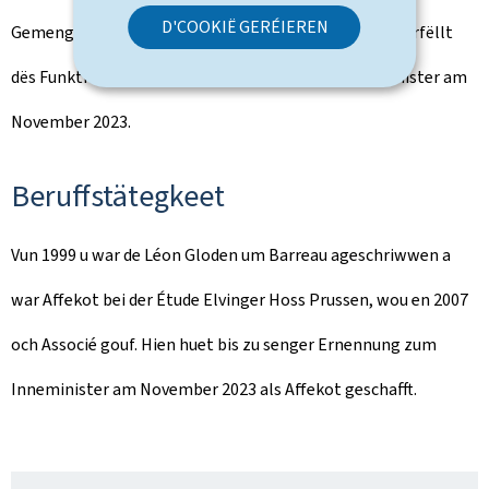
D'COOKIË GERÉIEREN
Gemengewalen 2011, gëtt hie Buergermeeschter an erfëllt
dës Funktioun bis zu senger Ernennung zum Inneminister am
November 2023.
Beruffstätegkeet
Vun 1999 u war de Léon Gloden um Barreau ageschriwwen a
war Affekot bei der Étude Elvinger Hoss Prussen, wou en 2007
och Associé gouf. Hien huet bis zu senger Ernennung zum
Inneminister am November 2023 als Affekot geschafft.