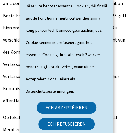
am Joer 2009 fir d'éischt als Kandidat vun der CSV Lëscht am
Dëse Site benotzt essentiel Cookien, déi fir säi
Bezierk Osten an d'Chamber gewielt. 2013, 2018 an 2023 gëtt
gudde Fonctionnement noutwendeg sinn a
hien erëmgewielt. An der Chamber, erfëllt hie vun 2018 u
keng perséinlech Donnéeë gebrauchen; dës
verschidde Funktiounen, ënner anerem als Vizepresident vun
Cookië kënnen net refuséiert ginn. Net-
der Kommissioun vun den Institutiounen a vun der
essentiel Cookië gi fir statistesch Zwecker
Verfassungsrevisioun, als Co-Rapporter vun der
benotzt a gi just aktivéiert, wann Dir se
Verfassungsreform, als Vizepresident vun der juristescher
akzeptéiert. Consultéiert eis
Kommissioun an als Member vun der Kommissioun fir
Dateschutzbestëmmungen
.
ëffentlech Sécherheet.
ECH AKZEPTÉIEREN
Op lokalem Niveau, ass de Léon Gloden vun 2000 bis 2011
ECH REFUSÉIEREN
Member vum Gemengerot vu Gréiwemaacher. No de