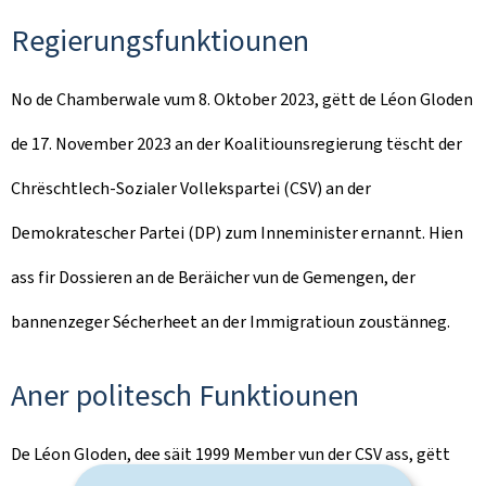
Regierungsfunktiounen
No de Chamberwale vum 8. Oktober 2023, gëtt de Léon Gloden
de 17. November 2023 an der Koalitiounsregierung tëscht der
Chrëschtlech-Sozialer Vollekspartei (CSV) an der
Demokratescher Partei (DP) zum Inneminister ernannt. Hien
ass fir Dossieren an de Beräicher vun de Gemengen, der
bannenzeger Sécherheet an der Immigratioun zoustänneg.
Aner politesch Funktiounen
De Léon Gloden, dee säit 1999 Member vun der CSV ass, gëtt