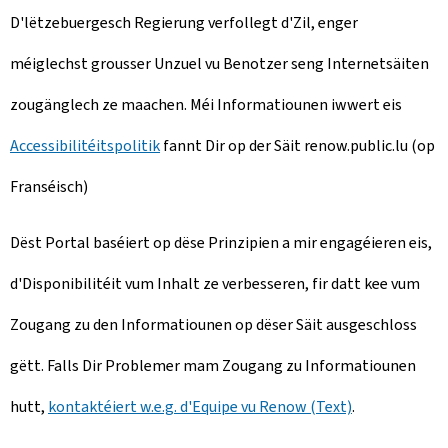
D'lëtzebuergesch Regierung verfollegt d'Zil, enger
méiglechst grousser Unzuel vu Benotzer seng Internetsäiten
zougänglech ze maachen. Méi Informatiounen iwwert eis
Accessibilitéitspolitik
fannt Dir op der Säit renow.public.lu (op
Franséisch)
Dëst Portal baséiert op dëse Prinzipien a mir engagéieren eis,
d'Disponibilitéit vum Inhalt ze verbesseren, fir datt kee vum
Zougang zu den Informatiounen op dëser Säit ausgeschloss
gëtt. Falls Dir Problemer mam Zougang zu Informatiounen
hutt,
kontaktéiert w.e.g. d'Equipe vu Renow (Text)
.