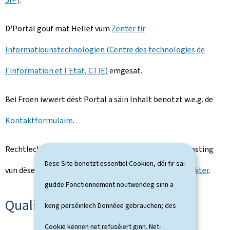
D'Portal gouf mat Hëllef vum
Zenter fir
Informatiounstechnologien (Centre des technologies de
l'information et l'Etat, CTIE)
ëmgesat.
Bei Froen iwwert dëst Portal a säin Inhalt benotzt w.e.g. de
Kontaktformulaire
.
Rechtlech Hiwäiser an Informatiounen iwwert den Hosting
Dëse Site benotzt essentiel Cookien, déi fir säi
vun dëser Websäit fannt Dir op der Säit
rechtlech Aspekter
.
gudde Fonctionnement noutwendeg sinn a
Qualitéit
keng perséinlech Donnéeë gebrauchen; dës
Cookië kënnen net refuséiert ginn. Net-