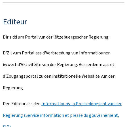
Editeur
Dir sidd um Portal vun der lëtzebuergescher Regierung.
D'Zil vum Portal ass d'Verbreedung vun Informatiounen
iwwert d'Aktivitéite vun der Regierung. Ausserdeem ass et
d'Zougangsportal zu den institutionelle Websäite vun der
Regierung.
Den Editeur ass den
Informatiouns- a Pressedéngscht vun der
Regierung (Service information et presse du gouvernement,
SIP)
.