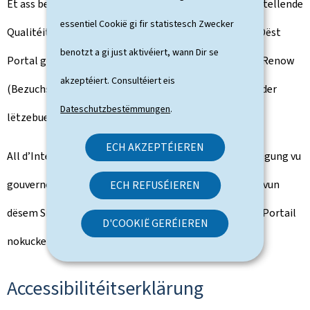
Et ass besonnesch dorop opgepasst ginn, en zefriddestellende
essentiel Cookië gi fir statistesch Zwecker
Qualitéits- an Accessibilitéitsniveau ze garantéieren. Dëst
benotzt a gi just aktivéiert, wann Dir se
Portal gëtt no den Empfeelunge vum Bezuchsmodell Renow
akzeptéiert. Consultéiert eis
(Bezuchsmodell vun der Website-Normalisatioun vun der
Dateschutzbestëmmungen
.
lëtzebuergescher Regierung) entwéckelt.
ECH AKZEPTÉIEREN
All d’Internetsite vun dësem Portail kréien d’Beglaubegung vu
gouvernement.lu. Fir den Niveau vun der Konformitéit vun
ECH REFUSÉIEREN
dësem Site ze wëssen, kënnt Dir d’
Beglaubegung
vum Portail
D'COOKIË GERÉIEREN
nokucken.
Accessibilitéitserklärung