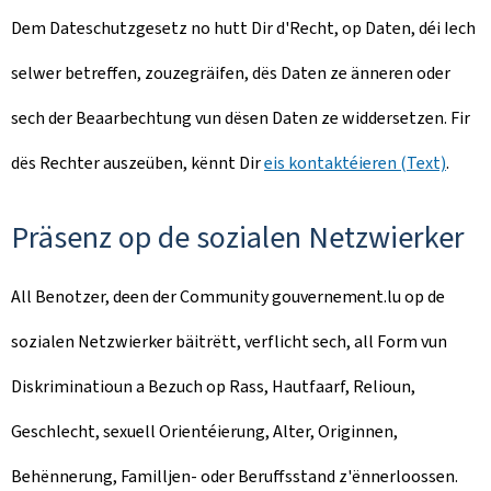
Dem Dateschutzgesetz no hutt Dir d'Recht, op Daten, déi Iech
selwer betreffen, zouzegräifen, dës Daten ze änneren oder
sech der Beaarbechtung vun dësen Daten ze widdersetzen. Fir
dës Rechter auszeüben, kënnt Dir
eis kontaktéieren (Text)
.
Präsenz op de sozialen Netzwierker
All Benotzer, deen der Community gouvernement.lu op de
sozialen Netzwierker bäitrëtt, verflicht sech, all Form vun
Diskriminatioun a Bezuch op Rass, Hautfaarf, Relioun,
Geschlecht, sexuell Orientéierung, Alter, Originnen,
Behënnerung, Familljen- oder Beruffsstand z'ënnerloossen.