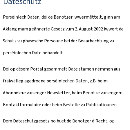
Dateschutz
Perséinlech Daten, déi de Benotzer iwwermëttelt, ginn am
Aklang mam geännerte Gesetz vum 2. August 2002 iwwert de
Schutz vu physesche Persoune bei der Beaarbechtung vu
perséinlechen Date behandelt.
Déi op dësem Portal gesammelt Date stamen nëmmen aus
fräiwëlleg agedroene perséinlechen Daten, z.B. beim
Abonnéiere vun enger Newsletter, beim Benotze vun engem
Kontaktformulaire oder beim Bestelle vu Publikatiounen.
Dem Dateschutzgesetz no huet de Benotzer d'Recht, op