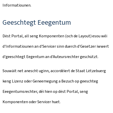
Informatiounen.
Geeschtegt Eeegentum
Dëst Portal, all seng Komponenten (och de Layout) esou wéi
d'Informatiounen an d'Servicer sinn duerch d'Gesetzer iwwert
d'geeschtegt Eegentum an d'Auteursrechter geschützt.
Souwäit net anescht uginn, accordéiert de Staat Lëtzebuerg
keng Lizenz oder Geneemegung a Bezuch op geeschteg
Eeegentumsrechter, déi hien op dëst Portal, seng
Komponenten oder Servicer huet.