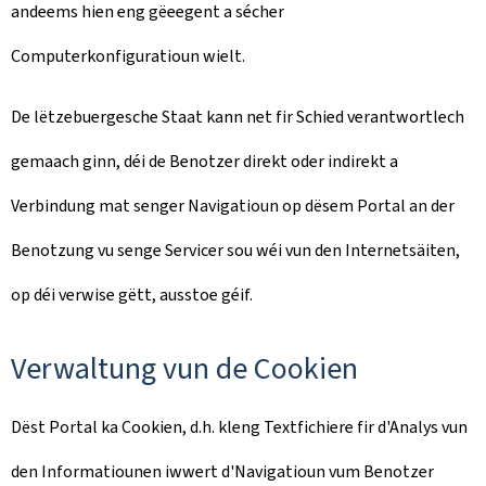
andeems hien eng gëeegent a sécher
Computerkonfiguratioun wielt.
De lëtzebuergesche Staat kann net fir Schied verantwortlech
gemaach ginn, déi de Benotzer direkt oder indirekt a
Verbindung mat senger Navigatioun op dësem Portal an der
Benotzung vu senge Servicer sou wéi vun den Internetsäiten,
op déi verwise gëtt, ausstoe géif.
Verwaltung vun de Cookien
Dëst Portal ka Cookien, d.h. kleng Textfichiere fir d'Analys vun
den Informatiounen iwwert d'Navigatioun vum Benotzer