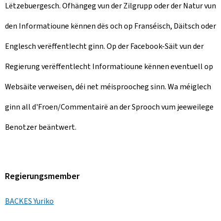
Lëtzebuergesch. Ofhängeg vun der Zilgrupp oder der Natur vun
den Informatioune kënnen dës och op Franséisch, Däitsch oder
Englesch verëffentlecht ginn. Op der Facebook-Säit vun der
Regierung verëffentlecht Informatioune kënnen eventuell op
Websäite verweisen, déi net méisproocheg sinn. Wa méiglech
ginn all d'Froen/Commentairë an der Sprooch vum jeeweilege
Benotzer beäntwert.
Regierungsmember
BACKES Yuriko