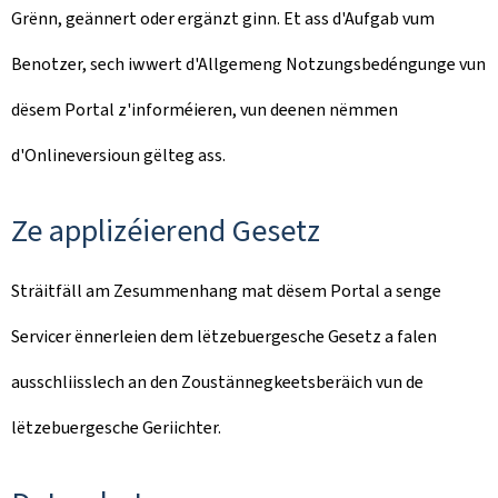
Grënn, geännert oder ergänzt ginn. Et ass d'Aufgab vum
Benotzer, sech iwwert d'Allgemeng Notzungsbedéngunge vun
dësem Portal z'informéieren, vun deenen nëmmen
d'Onlineversioun gëlteg ass.
Ze applizéierend Gesetz
Sträitfäll am Zesummenhang mat dësem Portal a senge
Servicer ënnerleien dem lëtzebuergesche Gesetz a falen
ausschliisslech an den Zoustännegkeetsberäich vun de
lëtzebuergesche Geriichter.