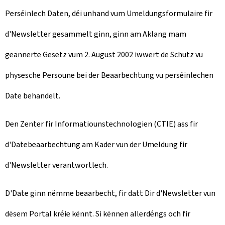
Perséinlech Daten, déi unhand vum Umeldungsformulaire fir
d'Newsletter gesammelt ginn, ginn am Aklang mam
geännerte Gesetz vum 2. August 2002 iwwert de Schutz vu
physesche Persoune bei der Beaarbechtung vu perséinlechen
Date behandelt.
Den Zenter fir Informatiounstechnologien (CTIE) ass fir
d'Datebeaarbechtung am Kader vun der Umeldung fir
d'Newsletter verantwortlech.
D'Date ginn nëmme beaarbecht, fir datt Dir d'Newsletter vun
dësem Portal kréie kënnt. Si kënnen allerdéngs och fir