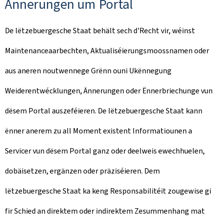
Ännerungen um Portal
De lëtzebuergesche Staat behält sech d'Recht vir, wéinst
Maintenanceaarbechten, Aktualiséierungsmoossnamen oder
aus aneren noutwennege Grënn ouni Ukënnegung
Weiderentwécklungen, Ännerungen oder Ënnerbriechunge vun
dësem Portal auszeféieren. De lëtzebuergesche Staat kann
ënner anerem zu all Moment existent Informatiounen a
Servicer vun dësem Portal ganz oder deelweis ewechhuelen,
dobäisetzen, ergänzen oder präziséieren. Dem
lëtzebuergesche Staat ka keng Responsabilitéit zougewise gi
fir Schied an direktem oder indirektem Zesummenhang mat