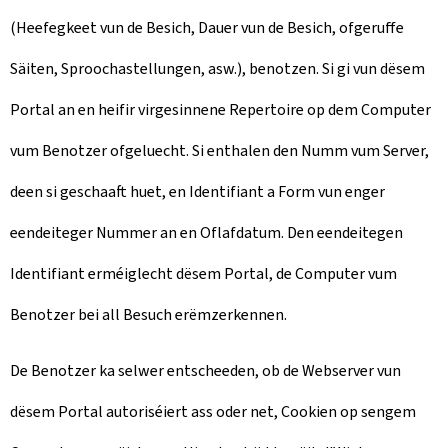
(Heefegkeet vun de Besich, Dauer vun de Besich, ofgeruffe
Säiten, Sproochastellungen, asw.), benotzen. Si gi vun dësem
Portal an en heifir virgesinnene Repertoire op dem Computer
vum Benotzer ofgeluecht. Si enthalen den Numm vum Server,
deen si geschaaft huet, en Identifiant a Form vun enger
eendeiteger Nummer an en Oflafdatum. Den eendeitegen
Identifiant erméiglecht dësem Portal, de Computer vum
Benotzer bei all Besuch erëmzerkennen.
De Benotzer ka selwer entscheeden, ob de Webserver vun
dësem Portal autoriséiert ass oder net, Cookien op sengem