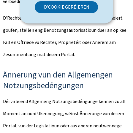
verbueden.
D'COOKIË GERÉIEREN
D'Rechter, déi Iech uewen implizit oder explizit accordéiert
goufen, stellen eng Benotzungsautorisatioun duer an op kee
Fall en Oftriede vu Rechter, Proprietéit oder Anerem am
Zesummenhang mat dësem Portal.
Ännerung vun den Allgemengen
Notzungsbedéngungen
Déi virleiend Allgemeng Notzungsbedéngunge kënnen zu all
Moment an ouni Ukënnegung, wéinst Ännerunge vun dësem
Portal, vun der Legislatioun oder aus aneren noutwennege