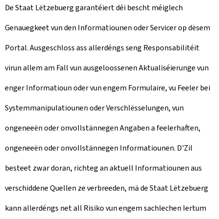
De Staat Lëtzebuerg garantéiert déi bescht méiglech
Genauegkeet vun den Informatiounen oder Servicer op dësem
Portal. Ausgeschloss ass allerdéngs seng Responsabilitéit
virun allem am Fall vun ausgeloossenen Aktualiséierunge vun
enger Informatioun oder vun engem Formulaire, vu Feeler bei
Systemmanipulatiounen oder Verschlësselungen, vun
ongeneeën oder onvollstännegen Angaben a feelerhaften,
ongeneeën oder onvollstännegen Informatiounen. D'Zil
besteet zwar doran, richteg an aktuell Informatiounen aus
verschiddene Quellen ze verbreeden, mä de Staat Lëtzebuerg
kann allerdéngs net all Risiko vun engem sachlechen Iertum