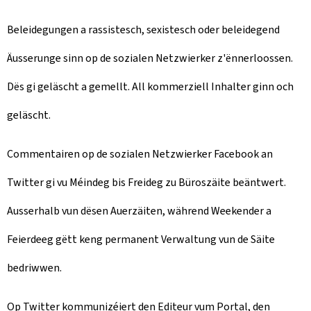
Beleidegungen a rassistesch, sexistesch oder beleidegend
Äusserunge sinn op de sozialen Netzwierker z'ënnerloossen.
Dës gi geläscht a gemellt. All kommerziell Inhalter ginn och
geläscht.
Commentairen op de sozialen Netzwierker Facebook an
Twitter gi vu Méindeg bis Freideg zu Büroszäite beäntwert.
Ausserhalb vun dësen Auerzäiten, während Weekender a
Feierdeeg gëtt keng permanent Verwaltung vun de Säite
bedriwwen.
Op Twitter kommunizéiert den Editeur vum Portal, den