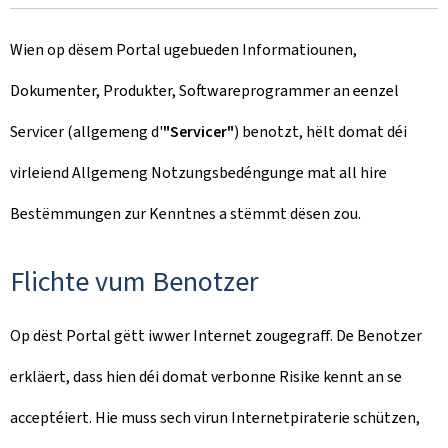
Wien op dësem Portal ugebueden Informatiounen,
Dokumenter, Produkter, Softwareprogrammer an eenzel
Servicer (allgemeng d'
"Servicer"
) benotzt, hëlt domat déi
virleiend Allgemeng Notzungsbedéngunge mat all hire
Bestëmmungen zur Kenntnes a stëmmt dësen zou.
Flichte vum Benotzer
Op dëst Portal gëtt iwwer Internet zougegraff. De Benotzer
erkläert, dass hien déi domat verbonne Risike kennt an se
acceptéiert. Hie muss sech virun Internetpiraterie schützen,