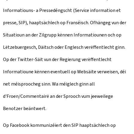
Informatiouns- a Pressedéngscht (Service information et
presse, SIP), haaptsächlech op Franséisch. Ofhängeg vun der
Situatioun an der Zilgrupp kënnen Informatiounen och op
Lëtzebuergesch, Däitsch oder Englesch verëffentlecht ginn.
Op der Twitter-Säit vun der Regierung verëffentlecht
Informatioune kënnen eventuell op Websäite verweisen, déi
net méisproocheg sinn. Wa méiglech ginn all
d'Froen/Commentairë an der Sprooch vum jeeweilege
Benotzer beäntwert.
Op Facebook kommunizéiert den SIP haaptsächlech op