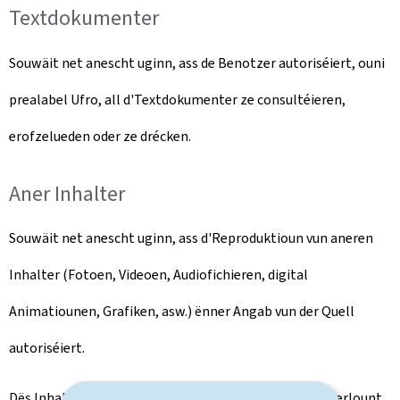
Textdokumenter
Souwäit net anescht uginn, ass de Benotzer autoriséiert, ouni
prealabel Ufro, all d'Textdokumenter ze consultéieren,
erofzelueden oder ze drécken.
Aner Inhalter
Souwäit net anescht uginn, ass d'Reproduktioun vun aneren
Inhalter (Fotoen, Videoen, Audiofichieren, digital
Animatiounen, Grafiken, asw.) ënner Angab vun der Quell
autoriséiert.
Dës Inhalter däerfen op kee Fall fir Sue verkaaft oder verlount