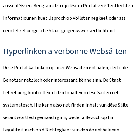
ausschléissen. Keng vun den op dësem Portal verëffentlechten
Informatiounen huet Usproch op Vollstännegkeet oder ass
dem lëtzebuergesche Staat géigeniwwer verflichtend.
Hyperlinken a verbonne Websäiten
Dëse Portal ka Linken op aner Websäiten enthalen, déi fir de
Benotzer nëtzlech oder interessant kënne sinn. De Staat
Lëtzebuerg kontrolléiert den Inhalt vun dëse Säiten net
systematesch. Hie kann also net fir den Inhalt vun dëse Säite
verantwortlech gemaach ginn, weder a Bezuch op hir
Legalitéit nach op d'Richtegkeet vun den do enthalenen