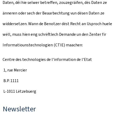
Daten, déi hie selwer betreffen, zouzegräifen, dës Daten ze
änneren oder sech der Beaarbechtung vun dësen Daten ze
widdersetzen. Wann de Benotzer dëst Recht an Usproch huele
wëll, muss hien eng schrëftlech Demande un den Zenter fir
Informatiounstechnologien (CTIE) maachen:
Centre des technologies de l'information de l'Etat
1, rue Mercier
B.P. 1111
L-1011 Lëtzebuerg
Newsletter