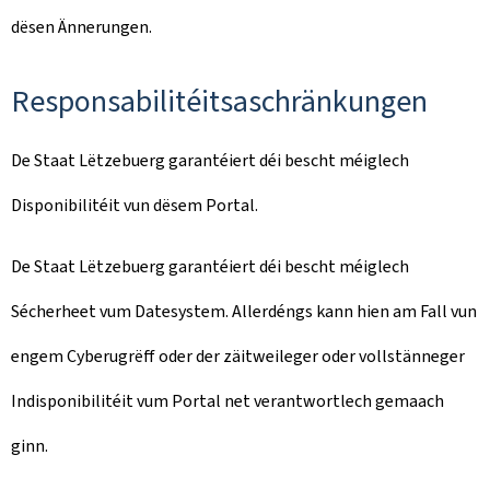
dësen Ännerungen.
Responsabilitéitsaschränkungen
De Staat Lëtzebuerg garantéiert déi bescht méiglech
Disponibilitéit vun dësem Portal.
De Staat Lëtzebuerg garantéiert déi bescht méiglech
Sécherheet vum Datesystem. Allerdéngs kann hien am Fall vun
engem Cyberugrëff oder der zäitweileger oder vollstänneger
Indisponibilitéit vum Portal net verantwortlech gemaach
ginn.