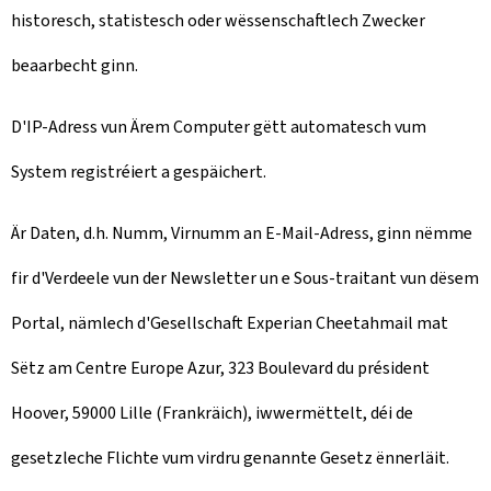
historesch, statistesch oder wëssenschaftlech Zwecker
beaarbecht ginn.
D'IP-Adress vun Ärem Computer gëtt automatesch vum
System registréiert a gespäichert.
Är Daten, d.h. Numm, Virnumm an E-Mail-Adress, ginn nëmme
fir d'Verdeele vun der Newsletter un e Sous-traitant vun dësem
Portal, nämlech d'Gesellschaft Experian Cheetahmail mat
Sëtz am Centre Europe Azur, 323 Boulevard du président
Hoover, 59000 Lille (Frankräich), iwwermëttelt, déi de
gesetzleche Flichte vum virdru genannte Gesetz ënnerläit.