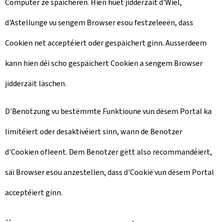
Computer ze späicheren. Hien huet jidderzäit d'Wiel,
d'Astellunge vu sengem Browser esou festzeleeën, dass
Cookien net acceptéiert oder gespäichert ginn. Ausserdeem
kann hien déi scho gespäichert Cookien a sengem Browser
jidderzäit läschen.
D'Benotzung vu bestëmmte Funktioune vun dësem Portal ka
limitéiert oder desaktivéiert sinn, wann de Benotzer
d'Cookien ofleent. Dem Benotzer gëtt also recommandéiert,
säi Browser esou anzestellen, dass d'Cookië vun dësem Portal
acceptéiert ginn.