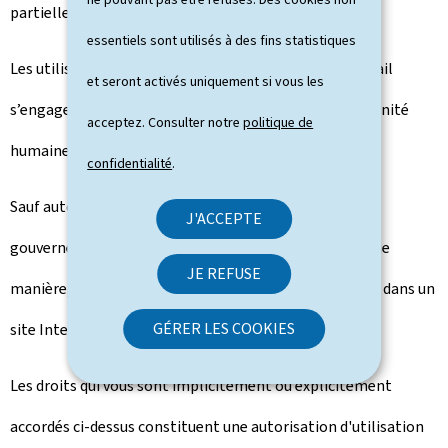
partielle des types de contenus précités est interdite.
essentiels sont utilisés à des fins statistiques
Les utilisateurs qui reproduisent des contenus du portail
et seront activés uniquement si vous les
s’engagent à ne pas en faire un usage contraire à la dignité
acceptez. Consulter notre
politique de
humaine et au respect de la personne.
confidentialité
.
Sauf autorisation expresse de l’éditeur, le portail
J'ACCEPTE
gouvernement.lu ne peut être intégré d'une quelconque
JE REFUSE
manière, en tout ou en partie, dans un autre portail ou dans un
GÉRER LES COOKIES
site Internet.
Les droits qui vous sont implicitement ou explicitement
accordés ci-dessus constituent une autorisation d'utilisation