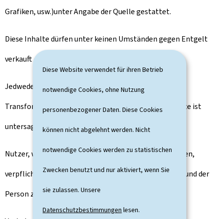
Grafiken, usw.)unter Angabe der Quelle gestattet.
Diese Inhalte dürfen unter keinen Umständen gegen Entgelt
verkauft oder verliehen werden.
Diese Website verwendet für ihren Betrieb
Jedwede vollständige oder partielle Änderung,
notwendige Cookies, ohne Nutzung
Transformation oder Anpassung der genannten Inhalte ist
personenbezogener Daten. Diese Cookies
untersagt.
können nicht abgelehnt werden. Nicht
notwendige Cookies werden zu statistischen
Nutzer, welche die Inhalte dieses Portals vervielfältigen,
Zwecken benutzt und nur aktiviert, wenn Sie
verpflichten sich, dies in Achtung der Menschenwürde und der
sie zulassen. Unsere
Person zu tun.
Datenschutzbestimmungen
lesen.