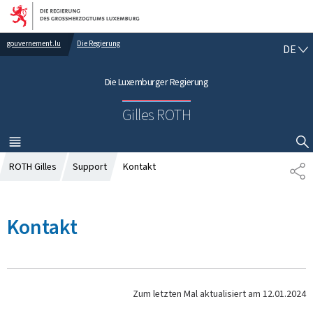
Zur Hauptnavigation
Zum Inhalt
gouvernement.lu
Die Regierung
D
DE
E
U
Die Luxemburger Regierung
T
S
Gilles ROTH
C
H
MENÜ
HAUPT-
SUCHFLED ANZEIGEN / SCHLIESSEN
ROTH Gilles
Support
Kontakt
T
E
I
L
Kontakt
E
N
Zum letzten Mal aktualisiert am
12.01.2024