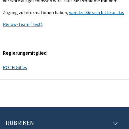
der Seite ausgeschlossen wird. Falls Sie Probleme mit dem
Zugang zu Informationen haben,
wenden Sie sich bitte an das
Renow-Team (Text)
.
Regierungsmitglied
ROTH Gilles
RUBRIKEN
F
R