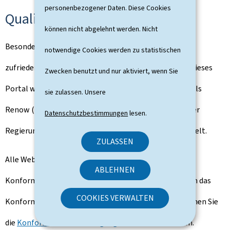
personenbezogener Daten. Diese Cookies
Qualität
können nicht abgelehnt werden. Nicht
Besonderes Augenmerk galt der Gewährleistung eines
notwendige Cookies werden zu statistischen
zufriedenstellenden Qualitäts- und Zugangsniveaus. Dieses
Zwecken benutzt und nur aktiviert, wenn Sie
Portal wird nach den Empfehlungen des Bezugsmodells
sie zulassen. Unsere
Renow (Bezugsmodell der Websites-Normalisation der
Datenschutzbestimmungen
lesen.
Regierung des Großherzogtums Luxemburgs) entwickelt.
ZULASSEN
Alle Webseiten dieses Portals erben die
ABLEHNEN
Konformitätsbescheinigung von gouvernement.lu. Um das
COOKIES VERWALTEN
Konformitätsniveau dieser Webseite zu erfahren, können Sie
die
Konformitätsbescheinigung
des Portals einsehen.