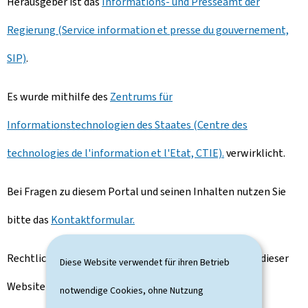
Herausgeber ist das
Informations- und Presseamt der
Regierung (Service information et presse du gouvernement,
SIP)
.
Es wurde mithilfe des
Zentrums für
Informationstechnologien des Staates (Centre des
technologies de l'information et l'Etat, CTIE).
verwirklicht.
Bei Fragen zu diesem Portal und seinen Inhalten nutzen Sie
bitte das
Kontaktformular.
Rechtliche Hinweise und Informationen zum Hosting dieser
Diese Website verwendet für ihren Betrieb
Website finden Sie auf der Seite
rechtliche Aspekte
.
notwendige Cookies, ohne Nutzung