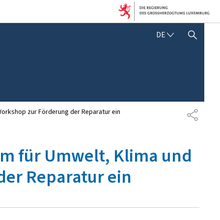
D
DE
SUCHFLED ANZEIGEN / SCHLIESSEN
E
U
T
S
C
H
 Workshop zur Förderung der Reparatur ein
T
E
I
L
ium für Umwelt, Klima und
E
N
der Reparatur ein