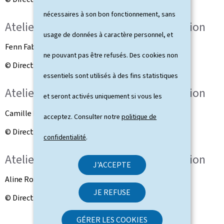
nécessaires à son bon fonctionnement, sans
Atelier sur la promotion de la réparation
usage de données à caractère personnel, et
Fenn Faber, Klima-Agence
ne pouvant pas être refusés. Des cookies non
© Direction de la protection des consommateurs
essentiels sont utilisés à des fins statistiques
Atelier sur la promotion de la réparation
et seront activés uniquement si vous les
Camille Muller , Oekozenter Pafendall
acceptez. Consulter notre
politique de
© Direction de la protection des consommateurs
confidentialité
.
Atelier sur la promotion de la réparation
J'ACCEPTE
Aline Rosenbaum, Directrice de l'ULC
JE REFUSE
© Direction de la protection des consommateurs
GÉRER LES COOKIES