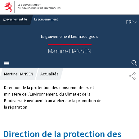
Aller au menu principal
Aller au contenu
gouvernement.lu
Le gouvernement
F
FR
R
A
Le gouvernement luxembourgeois
N
Ç
Martine HANSEN
A
I
S
MENU
PRINCIPAL
AFFICHER / MASQUER LA RECHERCHE
Martine HANSEN
Actualités
P
A
R
Direction de la protection des consommateurs et
T
ministère de l’Environnement, du Climat et de la
A
Biodiversité invitaient à un atelier sur la promotion de
G
la réparation
E
Direction de la protection des