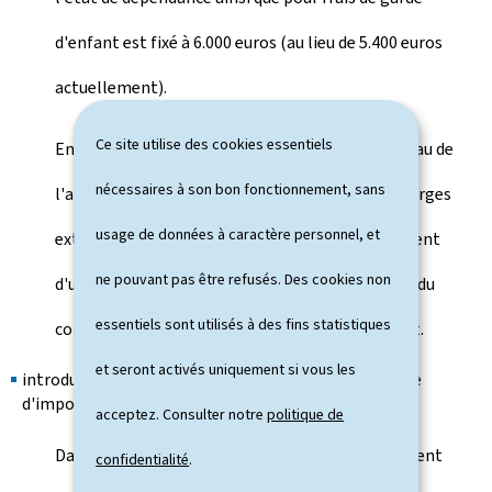
d'enfant est fixé à 6.000 euros (au lieu de 5.400 euros
actuellement).
Ce site utilise des cookies essentiels
Enfin, les tranches de revenu applicables au niveau de
nécessaires à son bon fonctionnement, sans
l'abattement de revenu imposable du fait de charges
usage de données à caractère personnel, et
extraordinaires qui sont inévitables et qui réduisent
ne pouvant pas être refusés. Des cookies non
d'une façon considérable la faculté contributive du
essentiels sont utilisés à des fins statistiques
contribuable sont réévaluées substantiellement.
et seront activés uniquement si vous les
introduction d'un mécanisme d'indexation du barème
d'imposition
acceptez. Consulter notre
politique de
Dans le cadre de la réforme fiscale, il est également
confidentialité
.