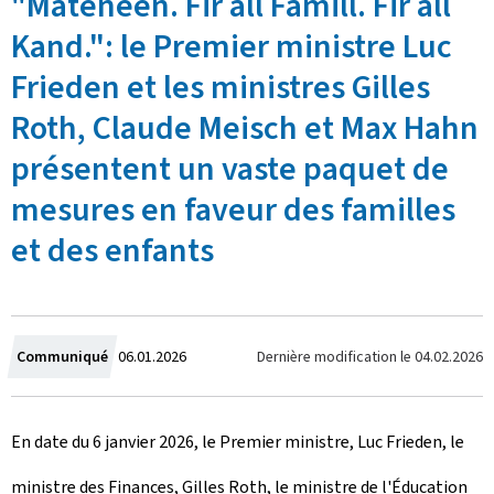
"Mateneen. Fir all Famill. Fir all
Kand.": le Premier ministre Luc
Frieden et les ministres Gilles
Roth, Claude Meisch et Max Hahn
présentent un vaste paquet de
mesures en faveur des familles
et des enfants
C
Dernière modification le
04.02.2026
Communiqué
06.01.2026
r
En date du 6 janvier 2026, le Premier ministre, Luc Frieden, le
é
ministre des Finances, Gilles Roth, le ministre de l'Éducation
e