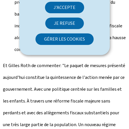
proposé d'introduire un mécanisme d'indexation du
J'ACCEPTE
barème d'imposition à la suite de trois tranches
JE REFUSE
indiciaires. Il s'agit d'un correctif à une ponction fiscale
alourdie résultant de l'érosion monétaire due à la hausse
GÉRER LES COOKIES
continue des prix (
Kalte Progression
).
Et Gilles Roth de commenter: "Le paquet de mesures présenté
aujourd'hui constitue la quintessence de l'action menée par ce
gouvernement. Avec une politique centrée sur les familles et
les enfants. À travers une réforme fiscale majeure sans
perdants et avec des allègements fiscaux substantiels pour
une très large partie de la population. Un nouveau régime