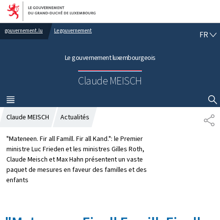
Aller au menu principal
Aller au contenu
gouvernement.lu
Le gouvernement
F
FR
R
A
Le gouvernement luxembourgeois
N
Ç
Claude MEISCH
A
I
S
MENU
PRINCIPAL
AFFICHER / MASQUER LA RECHERCHE
Claude MEISCH
Actualités
P
A
R
"Mateneen. Fir all Famill. Fir all Kand.": le Premier
T
ministre Luc Frieden et les ministres Gilles Roth,
A
Claude Meisch et Max Hahn présentent un vaste
G
paquet de mesures en faveur des familles et des
E
enfants