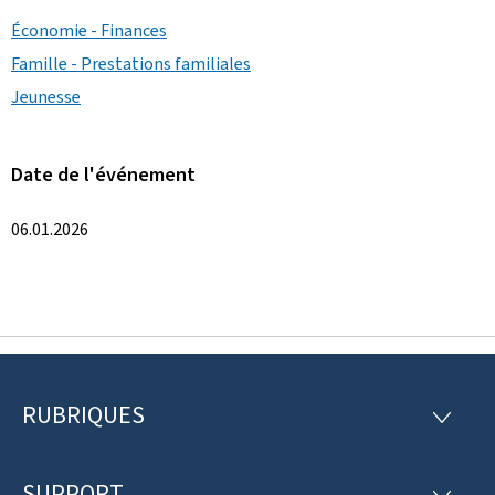
Économie - Finances
Famille - Prestations familiales
Jeunesse
Date de l'événement
06.01.2026
RUBRIQUES
P
R
U
i
B
R
SUPPORT