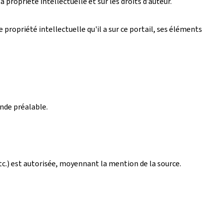
 propriété intellectuelle et sur les droits d’auteur.
propriété intellectuelle qu'il a sur ce portail, ses éléments
ande préalable.
tc.) est autorisée, moyennant la mention de la source.