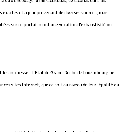
e ou d’encodage, d’inexactitudes, de lacunes dans les
ns exactes et à jour provenant de diverses sources, mais
iées sur ce portail n'ont une vocation d'exhaustivité ou
ent les intéresser. L’Etat du Grand-Duché de Luxembourg ne
ces sites Internet, que ce soit au niveau de leur légalité ou