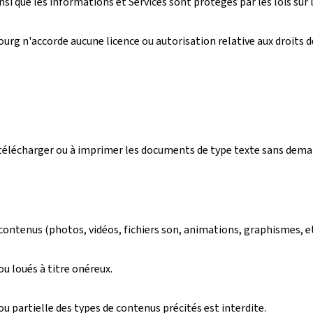
si que les informations et Services sont protégés par les lois sur la
rg n'accorde aucune licence ou autorisation relative aux droits de 
r, télécharger ou à imprimer les documents de type texte sans dem
 contenus (photos, vidéos, fichiers son, animations, graphismes, e
u loués à titre onéreux.
 partielle des types de contenus précités est interdite.