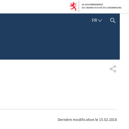
F
FR
AFFICHER / MASQUER LA RECHERCHE
R
A
N
Ç
A
I
S
P
A
R
T
A
G
E
Dernière modification le
15.02.2018