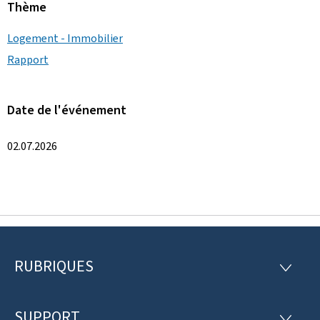
Thème
Logement - Immobilier
Rapport
Date de l'événement
02.07.2026
RUBRIQUES
P
R
U
i
B
R
SUPPORT
S