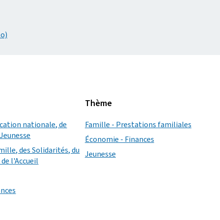
Ko)
Thème
ucation nationale, de
Famille - Prestations familiales
a Jeunesse
Économie - Finances
mille, des Solidarités, du
Jeunesse
de l'Accueil
ances