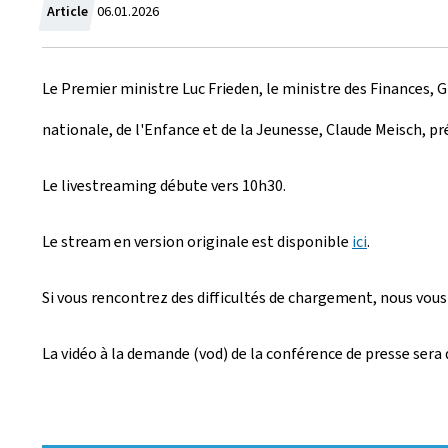
C
Article
06.01.2026
r
Le Premier ministre Luc Frieden, le ministre des Finances, Gi
é
nationale, de l'Enfance et de la Jeunesse, Claude Meisch, pré
e
l
Le livestreaming débute vers 10h30.
e
Le stream en version originale est disponible
ici
.
Si vous rencontrez des difficultés de chargement, nous vous
La vidéo à la demande (vod) de la conférence de presse sera 