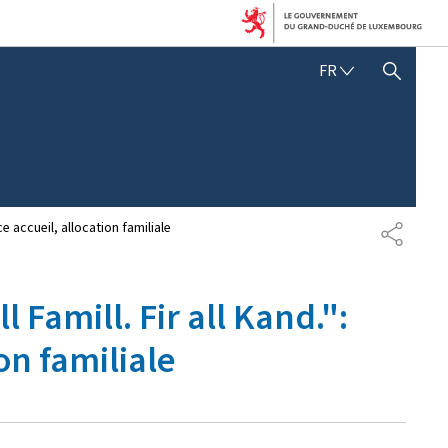
F
FR
AFFICHER / MASQUER LA RECHERCHE
R
A
N
Ç
A
I
S
e accueil, allocation familiale
P
A
R
T
Famill. Fir all Kand.":
A
G
on familiale
E