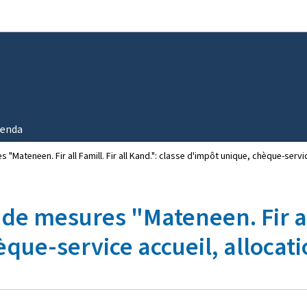
Aller au menu principal
Aller au contenu
enda
Mateneen. Fir all Famill. Fir all Kand.": classe d'impôt unique, chèque-servic
e mesures "Mateneen. Fir all 
que-service accueil, allocati