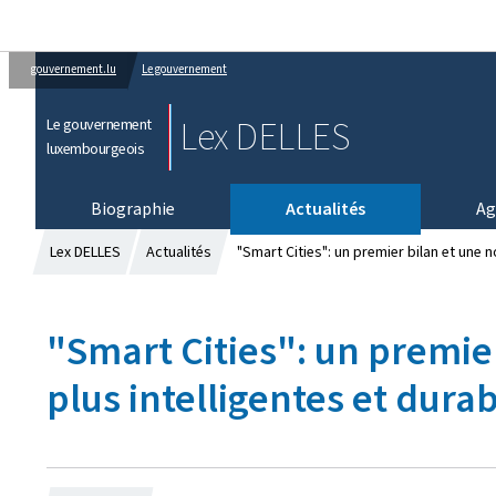
gouvernement.lu
Le gouvernement
Lex DELLES
Le gouvernement
luxembourgeois
Biographie
Actualités
Ag
Lex DELLES
Actualités
"Smart Cities": un premier bilan et une
"Smart Cities": un premi
plus intelligentes et dura