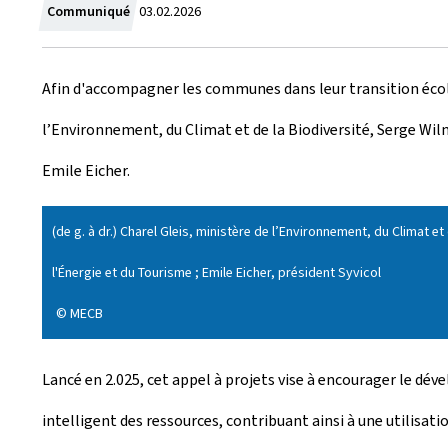
C
Communiqué
03.02.2026
r
Afin d'accompagner les communes dans leur transition écolo
é
l’Environnement, du Climat et de la Biodiversité, Serge Wil
e
Emile Eicher.
l
e
(de g. à dr.) Charel Gleis, ministère de l’Environnement, du Climat e
l'Énergie et du Tourisme ; Emile Eicher, président Syvicol
© MECB
Lancé en 2.025, cet appel à projets vise à encourager le dév
intelligent des ressources, contribuant ainsi à une utilisat