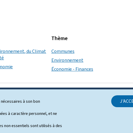
Thème
vironnement, du Climat
Communes
ité
Environnement
conomie
Économie - Finances
J'ACC
ls nécessaires à son bon
SUPPORT
es à caractère personnel, et ne
Contact
s non essentiels sont utilisés à des
Plan du site