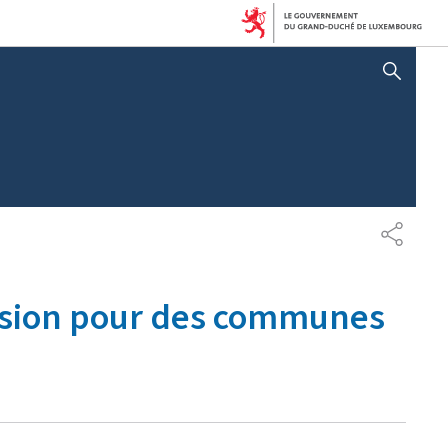
AFFICHER / MASQUER LA RECHERCHE
P
A
R
T
ulsion pour des communes
A
G
E