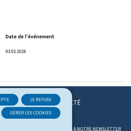
Date de l'événement
03.02.2026
EPTE
JE REFUSE
RESTEZ CONNECTÉ
GÉRER LES COOKIES
T
F
R
w
a
S
ABONNEZ-VOUS À NOTRE NEWSLETTER
i
c
S