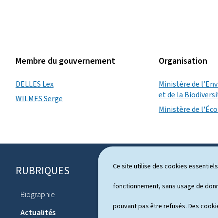
Membre du gouvernement
Organisation
DELLES Lex
Ministère de l’En
et de la Biodivers
WILMES Serge
Ministère de l'É
Ce site utilise des cookies essentie
RUBRIQUES
P
i
fonctionnement, sans usage de donné
Biographie
Agenda
e
pouvant pas être refusés. Des cookie
Actualités