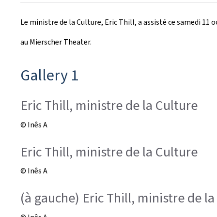
r
Le ministre de la Culture, Eric Thill, a assisté ce samedi 1
é
au Mierscher Theater.
e
l
Gallery 1
e
Eric Thill, ministre de la Culture
© Inês A
Eric Thill, ministre de la Culture
© Inês A
(à gauche) Eric Thill, ministre de l