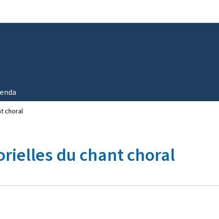
Aller au menu principal
Aller au contenu
enda
nt choral
torielles du chant choral