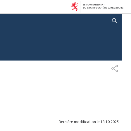
AFFICHER / MASQUER LA RECHERCHE
P
A
R
T
A
G
E
Dernière modification le
13.10.2025