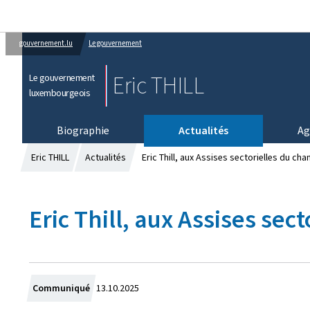
gouvernement.lu
Le gouvernement
Eric THILL
Le gouvernement
luxembourgeois
Biographie
Actualités
Ag
Eric THILL
Actualités
Eric Thill, aux Assises sectorielles du cha
Eric Thill, aux Assises sec
C
Communiqué
13.10.2025