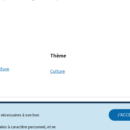
Thème
lture
Culture
J'ACC
ls nécessaires à son bon
SUPPORT
es à caractère personnel, et ne