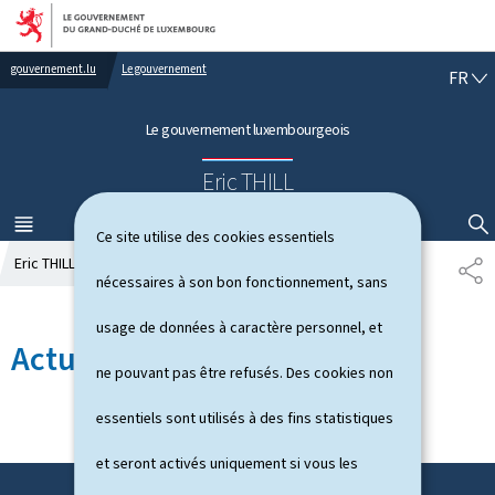
Aller au menu principal
Aller au contenu
gouvernement.lu
Le gouvernement
F
FR
R
A
Le gouvernement luxembourgeois
N
Ç
Eric THILL
A
I
S
MENU
PRINCIPAL
AFFICHER / MASQUER LA RECHERCHE
Ce site utilise des cookies essentiels
Eric THILL
Actualités
P
nécessaires à son bon fonctionnement, sans
A
R
usage de données à caractère personnel, et
T
Actualités
A
ne pouvant pas être refusés. Des cookies non
G
E
essentiels sont utilisés à des fins statistiques
et seront activés uniquement si vous les