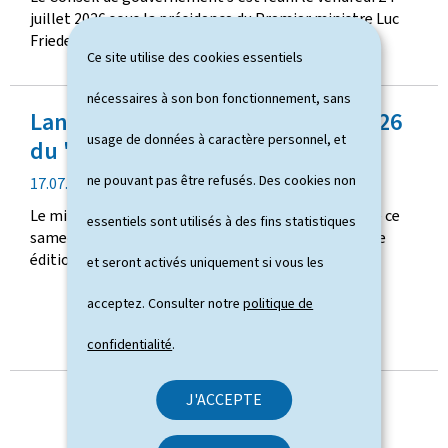
t
i
juillet 2026 sous la présidence du Premier ministre Luc
e
o
Frieden.
d
n
Ce site utilise des cookies essentiels
e
p
nécessaires à son bon fonctionnement, sans
Lancement officiel de l'édition 2026
u
usage de données à caractère personnel, et
b
du "Vëlosummer"
l
ne pouvant pas être refusés. Des cookies non
d
17.07.2026
i
a
c
Le ministre délégué au Tourisme, Eric Thill, a donné ce
essentiels sont utilisés à des fins statistiques
t
a
samedi 18 juillet 2026 le coup d'envoi officiel de la 7e
e
t
édition du Vëlosummer à la gare de Goebelsmühle.
et seront activés uniquement si vous les
d
i
e
o
acceptez. Consulter notre
politique de
p
n
u
confidentialité
.
b
TOUTES LES ACTUALITÉS
l
J'ACCEPTE
i
c
a