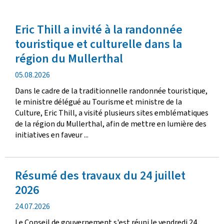
Eric Thill a invité à la randonnée
touristique et culturelle dans la
région du Mullerthal
d
05.08.2026
a
Dans le cadre de la traditionnelle randonnée touristique,
t
le ministre délégué au Tourisme et ministre de la
e
Culture, Eric Thill, a visité plusieurs sites emblématiques
d
de la région du Mullerthal, afin de mettre en lumière des
e
initiatives en faveur ...
p
u
b
Résumé des travaux du 24 juillet
l
i
2026
c
d
24.07.2026
a
a
t
Le Conseil de gouvernement s'est réuni le vendredi 24