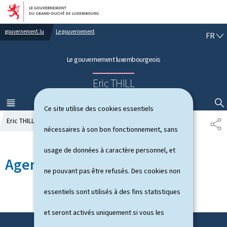
Aller au menu principal
Aller au contenu
gouvernement.lu
Le gouvernement
F
FR
R
A
Le gouvernement luxembourgeois
N
Ç
Eric THILL
A
I
S
MENU
PRINCIPAL
AFFICHER / MASQUER LA RECHERCHE
Ce site utilise des cookies essentiels
Eric THILL
Agenda
P
nécessaires à son bon fonctionnement, sans
A
R
usage de données à caractère personnel, et
T
Agenda
A
ne pouvant pas être refusés. Des cookies non
G
E
essentiels sont utilisés à des fins statistiques
et seront activés uniquement si vous les