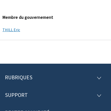
Membre du gouvernement
THILL Eric
RUBRIQUES
P
R
U
i
B
R
SUPPORT
e
S
I
U
Q
d
P
U
P