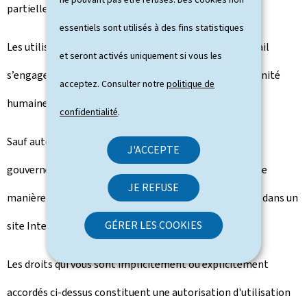
partielle des types de contenus précités est interdite.
essentiels sont utilisés à des fins statistiques
Les utilisateurs qui reproduisent des contenus du portail
et seront activés uniquement si vous les
s’engagent à ne pas en faire un usage contraire à la dignité
acceptez. Consulter notre
politique de
humaine et au respect de la personne.
confidentialité
.
Sauf autorisation expresse de l’éditeur, le portail
J'ACCEPTE
gouvernement.lu ne peut être intégré d'une quelconque
JE REFUSE
manière, en tout ou en partie, dans un autre portail ou dans un
GÉRER LES COOKIES
site Internet.
Les droits qui vous sont implicitement ou explicitement
accordés ci-dessus constituent une autorisation d'utilisation