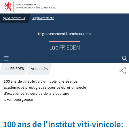
Aller au menu principal
Aller au contenu
gouvernement.lu
Le gouvernement
Le gouvernement luxembourgeois
Luc FRIEDEN
MENU
PRINCIPAL
AFFICHER / MASQUER LA RECHERCHE
Luc FRIEDEN
Actualités
P
A
R
100 ans de l'Institut viti-vinicole: une séance
T
académique prestigieuse pour célébrer un siècle
A
d'excellence au service de la viticulture
G
luxembourgeoise
E
100 ans de l'Institut viti-vinicole: