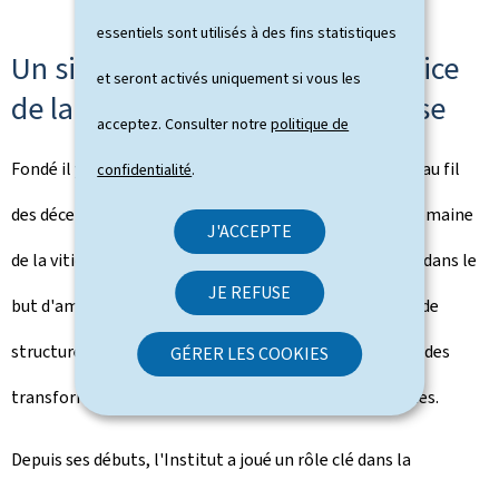
essentiels sont utilisés à des fins statistiques
Un siècle d'engagement au service
et seront activés uniquement si vous les
de la viticulture luxembourgeoise
acceptez. Consulter notre
politique de
Fondé il y a cent ans, l'Institut viti-vinicole est devenu au fil
confidentialité
.
des décennies une référence incontournable dans le domaine
J'ACCEPTE
de la viticulture et de l'œnologie au Luxembourg. Créé dans le
JE REFUSE
but d'améliorer la qualité des productions viticoles et de
structurer la filière, l'Institut a su évoluer en parallèle des
GÉRER LES COOKIES
transformations agricoles, économiques et climatiques.
Depuis ses débuts, l'Institut a joué un rôle clé dans la