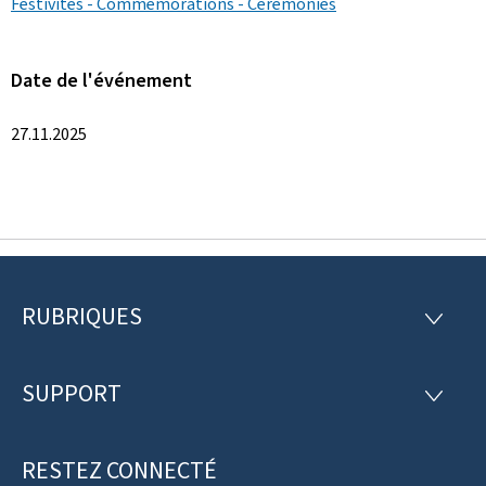
Festivités - Commémorations - Cérémonies
Date de l'événement
27.11.2025
RUBRIQUES
P
R
U
i
B
R
SUPPORT
e
S
I
U
Q
d
P
U
P
RESTEZ CONNECTÉ
d
E
O