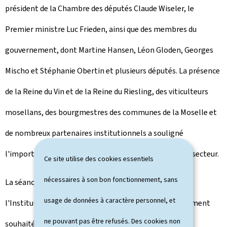
président de la Chambre des députés Claude Wiseler, le
Premier ministre Luc Frieden, ainsi que des membres du
gouvernement, dont Martine Hansen, Léon Gloden, Georges
Mischo et Stéphanie Obertin et plusieurs députés. La présence
de la Reine du Vin et de la Reine du Riesling, des viticulteurs
mosellans, des bourgmestres des communes de la Moselle et
de nombreux partenaires institutionnels a souligné
l'importance de cette célébration pour l'ensemble du secteur.
Ce site utilise des cookies essentiels
nécessaires à son bon fonctionnement, sans
La séance académique a été ouverte par le directeur de
usage de données à caractère personnel, et
l'Institut viti-vinicole, Serge Fischer, qui a chaleureusement
ne pouvant pas être refusés. Des cookies non
souhaité la bienvenue aux invités.