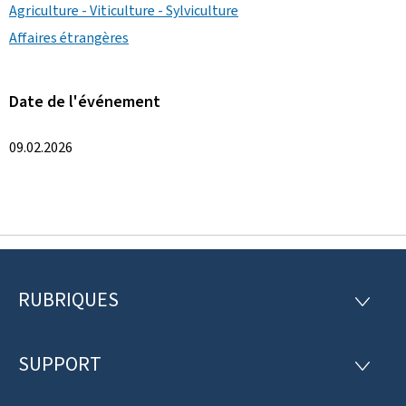
Agriculture - Viticulture - Sylviculture
Affaires étrangères
Date de l'événement
09.02.2026
RUBRIQUES
P
R
U
i
B
R
SUPPORT
e
S
I
U
Q
d
P