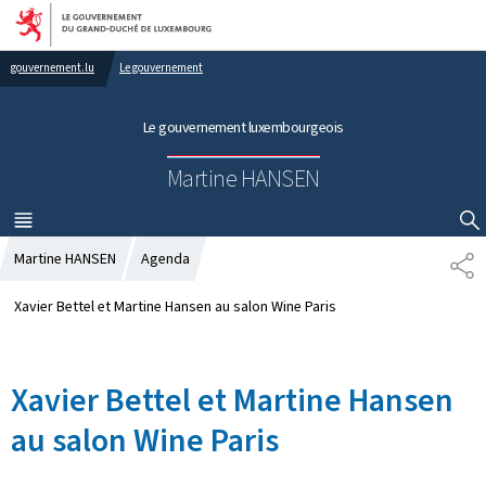
Aller au menu principal
Aller au contenu
gouvernement.lu
Le gouvernement
Le gouvernement luxembourgeois
Martine HANSEN
MENU
PRINCIPAL
AFFICHER / MASQUER LA RECHERCHE
Martine HANSEN
Agenda
P
A
R
Xavier Bettel et Martine Hansen au salon Wine Paris
T
A
G
Xavier Bettel et Martine Hansen
E
au salon Wine Paris