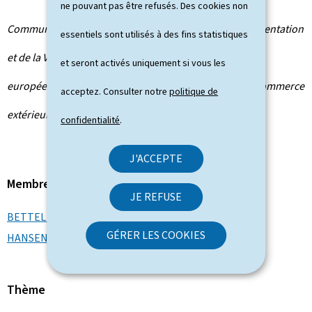
ne pouvant pas être refusés. Des cookies non
Communiqué par le ministère de l'Agriculture, de l'Alimentation
essentiels sont utilisés à des fins statistiques
et de la Viticulture / ministère des Affaires étrangères et
et seront activés uniquement si vous les
européennes, de la Défense, de la Coopération et du Commerce
acceptez. Consulter notre
politique de
extérieur
confidentialité
.
J'ACCEPTE
Membre du gouvernement
JE REFUSE
BETTEL Xavier
GÉRER LES COOKIES
HANSEN Martine
Thème