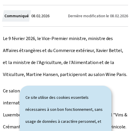
C
Dernière modification le
08.02.2026
Communiqué
08.02.2026
r
Le 9 février 2026, le Vice-Premier ministre, ministre des
é
Affaires étrangères et du Commerce extérieur, Xavier Bettel,
e
et la ministre de l'Agriculture, de l'Alimentation et de la
l
Viticulture, Martine Hansen, participeront au salon
Wine Paris.
e
Ce salon constitue l'un des principaux rendez-vous
Ce site utilise des cookies essentiels
internationaux dédiés aux vins et aux crémants. Le
nécessaires à son bon fonctionnement, sans
Luxembourg y sera représenté par un pavillon national "Vins &
usage de données à caractère personnel, et
Crémants Luxembourg", coordonné par l'Institut viti-vinicole.