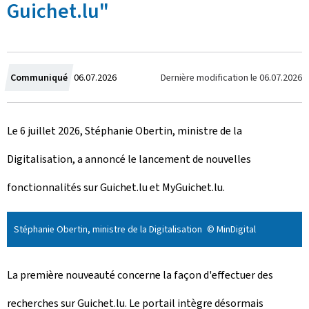
Guichet.lu"
C
Dernière modification le
06.07.2026
Communiqué
06.07.2026
r
Le 6 juillet 2026, Stéphanie Obertin, ministre de la
é
Digitalisation, a annoncé le lancement de nouvelles
e
fonctionnalités sur Guichet.lu et
My
Guichet.lu.
l
e
Stéphanie Obertin, ministre de la Digitalisation
© MinDigital
La première nouveauté concerne la façon d'effectuer des
recherches sur Guichet.lu. Le portail intègre désormais