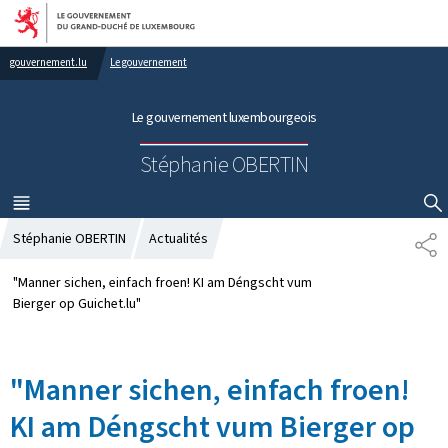
Aller au menu principal
Aller au contenu
gouvernement.lu
Le gouvernement
Le gouvernement luxembourgeois
Stéphanie OBERTIN
MENU
PRINCIPAL
AFFICHER / MASQUER LA RECHERCHE
Stéphanie OBERTIN
Actualités
P
A
R
"Manner sichen, einfach froen! KI am Déngscht vum
T
Bierger op Guichet.lu"
A
G
E
"Manner sichen, einfach froen!
KI am Déngscht vum Bierger op