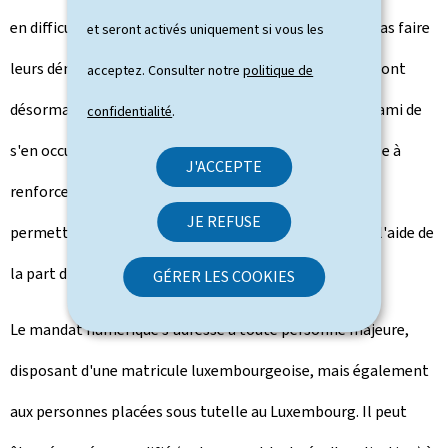
en difficulté avec le numérique ou ceux qui ne veulent pas faire
et seront activés uniquement si vous les
leurs démarches administratives en ligne eux-mêmes, ont
acceptez. Consulter notre
politique de
désormais la possibilité de mandater un proche ou un ami de
confidentialité
.
s'en occuper pour leur compte. Cette nouvelle offre vise à
J'ACCEPTE
renforcer l'inclusion numérique au Luxembourg en
JE REFUSE
permettant aux personnes en difficulté de recevoir de l'aide de
la part d'un proche ou d'un ami.
GÉRER LES COOKIES
Le mandat numérique s'adresse à toute personne majeure,
disposant d'une matricule luxembourgeoise, mais également
aux personnes placées sous tutelle au Luxembourg. Il peut