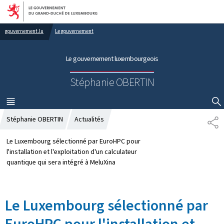
Aller au menu principal
Aller au contenu
gouvernement.lu
Le gouvernement
Le gouvernement luxembourgeois
Stéphanie OBERTIN
MENU
PRINCIPAL
AFFICHER / MASQUER LA RECHERCHE
Stéphanie OBERTIN
Actualités
P
A
R
Le Luxembourg sélectionné par EuroHPC pour
T
l'installation et l'exploitation d'un calculateur
A
quantique qui sera intégré à MeluXina
G
E
Le Luxembourg sélectionné par