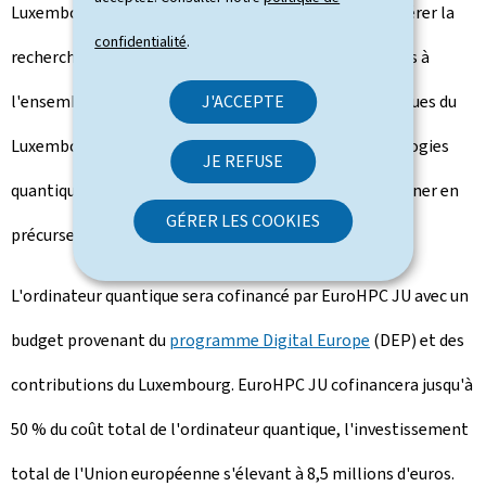
Luxembourg de révolutionner les industries et d'accélérer la
confidentialité
.
recherche, ce qui apportera des avantages substantiels à
l'ensemble de l'Europe. Les investissements stratégiques du
J'ACCEPTE
Luxembourg dans les supercalculateurs et les technologies
JE REFUSE
quantiques permettent ainsi à la nation de se positionner en
GÉRER LES COOKIES
précurseur de cette nouvelle ère.
L'ordinateur quantique sera cofinancé par EuroHPC JU avec un
budget provenant du
programme
Digital Europe
(DEP) et des
contributions du Luxembourg. EuroHPC JU cofinancera jusqu'à
50 % du coût total de l'ordinateur quantique, l'investissement
total de l'Union européenne s'élevant à 8,5 millions d'euros.