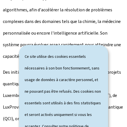
algorithmes, afin d'accélérer la résolution de problèmes
complexes dans des domaines tels que la chimie, la médecine
personnalisée ou encore l'intelligence artificielle. Son
système pourra évoluer assez rapidement pour atteindre une
capacité totale de 80 qubits.
Ce site utilise des cookies essentiels
nécessaires à son bon fonctionnement, sans
Des initiatives de haute technologie, notamment des projets
usage de données à caractère personnel, et
quantiques au sein de l'Université du Luxembourg, du
ne pouvant pas être refusés. Des cookies non
Luxembourg Institute of Science and Technology
(LIST), de
essentiels sont utilisés à des fins statistiques
LuxProvide et de l'Infrastructure de communication quantique
et seront activés uniquement si vous les
(QCI), ont créé un écosystème solide. Ceci permet au
acceptez. Consulter notre
politique de