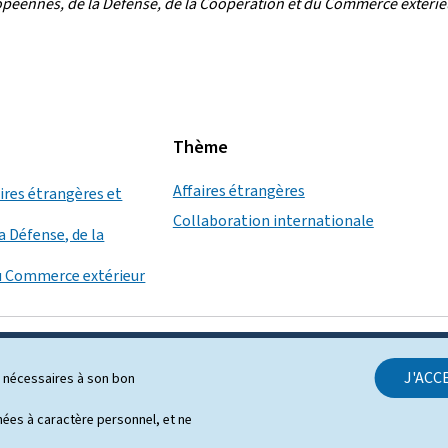
opéennes, de la Défense, de la Coopération et du Commerce extérie
Thème
Affaires étrangères
aires étrangères et
Collaboration internationale
a Défense, de la
u Commerce extérieur
J'ACC
ls nécessaires à son bon
SUPPORT
es à caractère personnel, et ne
Contact