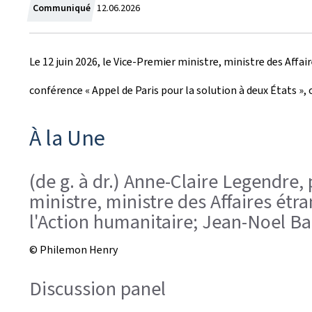
C
Communiqué
12.06.2026
r
Le 12 juin 2026, le Vice-Premier ministre, ministre des Affa
é
conférence « Appel de Paris pour la solution à deux États », 
e
l
À la Une
e
(de g. à dr.) Anne-Claire Legendre,
ministre, ministre des Affaires ét
l'Action humanitaire; Jean-Noel Bar
© Philemon Henry
Discussion panel