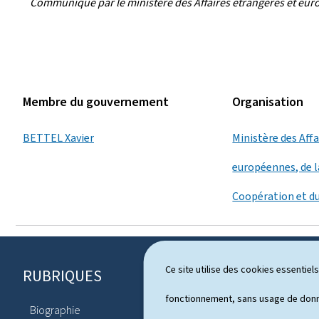
Communiqué par le ministère des Affaires étrangères et eur
Membre du gouvernement
Organisation
BETTEL Xavier
Ministère des Aff
européennes, de l
Coopération et d
Ce site utilise des cookies essentie
RUBRIQUES
P
i
fonctionnement, sans usage de donné
Biographie
Agenda