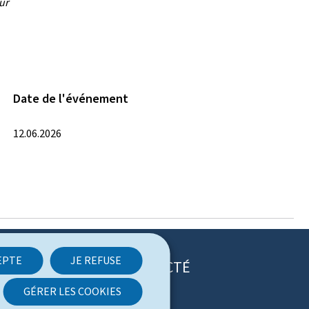
ur
Date de l'événement
12.06.2026
EPTE
JE REFUSE
RESTEZ CONNECTÉ
GÉRER LES COOKIES
T
F
R