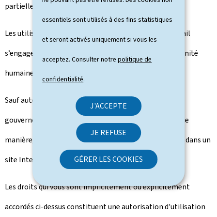
partielle des types de contenus précités est interdite.
essentiels sont utilisés à des fins statistiques
Les utilisateurs qui reproduisent des contenus du portail
et seront activés uniquement si vous les
s’engagent à ne pas en faire un usage contraire à la dignité
acceptez. Consulter notre
politique de
humaine et au respect de la personne.
confidentialité
.
Sauf autorisation expresse de l’éditeur, le portail
J'ACCEPTE
gouvernement.lu ne peut être intégré d'une quelconque
JE REFUSE
manière, en tout ou en partie, dans un autre portail ou dans un
GÉRER LES COOKIES
site Internet.
Les droits qui vous sont implicitement ou explicitement
accordés ci-dessus constituent une autorisation d'utilisation