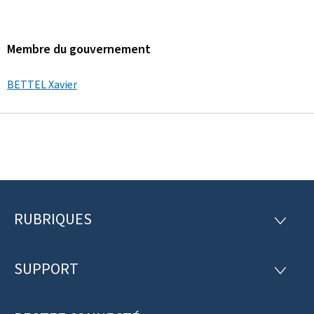
Membre du gouvernement
BETTEL Xavier
RUBRIQUES
P
R
U
i
B
R
SUPPORT
e
S
I
U
Q
d
P
U
P