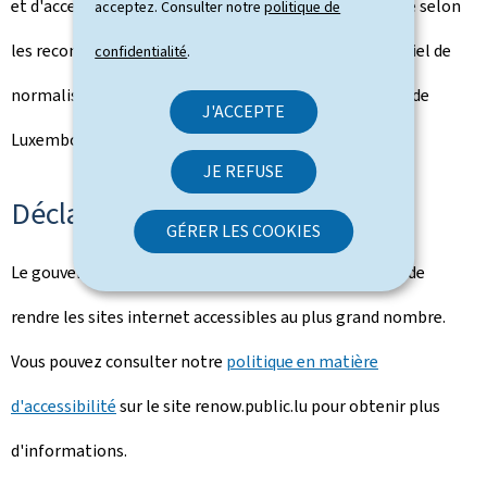
et d'accessibilité satisfaisant. Ce portail est développé selon
acceptez. Consulter notre
politique de
les recommandations du référentiel Renow (Référentiel de
confidentialité
.
normalisation web du gouvernement du Grand-Duché de
J'ACCEPTE
Luxembourg).
JE REFUSE
Déclaration d'accessibilité
GÉRER LES COOKIES
Le gouvernement luxembourgeois poursuit l'objectif de
rendre les sites internet accessibles au plus grand nombre.
Vous pouvez consulter notre
politique en matière
d'accessibilité
sur le site renow.public.lu pour obtenir plus
d'informations.