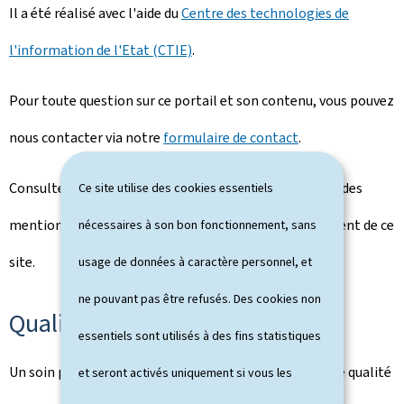
Il a été réalisé avec l'aide du
Centre des technologies de
l'information de l'Etat (CTIE)
.
Pour toute question sur ce portail et son contenu, vous pouvez
nous contacter via notre
formulaire de contact
.
Consultez la
notice légale
pour prendre connaissance des
Ce site utilise des cookies essentiels
mentions légales et des informations sur l'hébergement de ce
nécessaires à son bon fonctionnement, sans
site.
usage de données à caractère personnel, et
ne pouvant pas être refusés. Des cookies non
Qualité
essentiels sont utilisés à des fins statistiques
Un soin particulier a été pris pour garantir un niveau de qualité
et seront activés uniquement si vous les