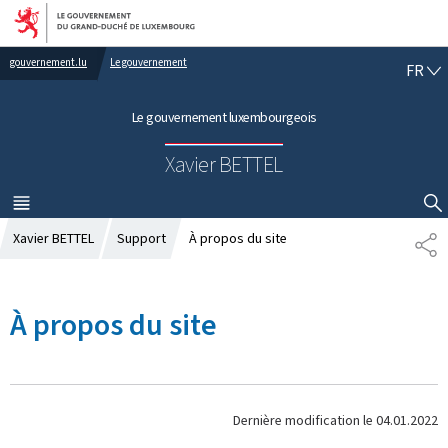
Aller au menu principal
Aller au contenu
gouvernement.lu
Le gouvernement
F
FR
R
A
Le gouvernement luxembourgeois
N
Ç
Xavier BETTEL
A
I
S
MENU
PRINCIPAL
AFFICHER / MASQUER LA RECHERCHE
Xavier BETTEL
Support
À propos du site
P
A
R
T
À propos du site
A
G
E
Dernière modification le
04.01.2022